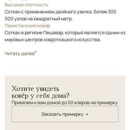
Высокая плотность
Соткан с применением двойного узелка. Более 300
000 узлов на квадратный метр.
Пакистанский ковер
Соткан в регионе Пешавар, который является одним из
мировых центров ковроткацкого искусства.
Стиль
Читать далее
Классические
Цвета
Красный/Бордовый
Узоры
Геометрический
Орнамент: "Мамлюк" (Египет. Начало 15 века). Повтор
Хотите увидеть
выполнен в Пешаваре. Соткан по старинной
ковёр у себя дома?
технологии. Натуральные красители.
Привезем к вам домой до 50 ковров на примерку
Заказать примерку →