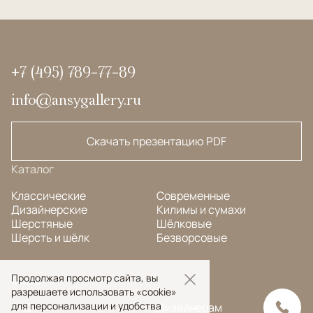
+7 (495) 789-77-89
info@ansygallery.ru
Скачать презентацию PDF
Каталог
Классические
Современные
Дизайнерские
Килимы и сумахи
Шерстяные
Шёлковые
Шерсть и шёлк
Безворсовые
Продолжая просмотр сайта, вы
Меню
разрешаете использовать «cookie»
для персонализации и удобства
FAQ
Дизайнерам