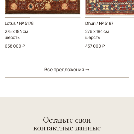
Lotus / № 5178
Dhuri / № 5187
275 x 184 см
276 x 184 см
шерсть
шерсть
658 000 ₽
457 000 ₽
Все предложения →
Оставьте свои
контактные данные