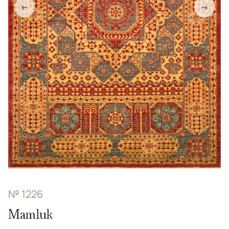
←
→
№ 1226
Mamluk