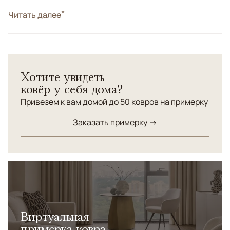
Стиль
Читать далее
Классические
Цвета
Бежевый, Черный/Темносиний
Узоры
Растительный
Ковровая дорожка "Зиглер" соткана по древнейшей
Хотите увидеть
технологии с использованием узелковых нитей
ковёр у себя дома?
веретенной крутки.
Привезем к вам домой до 50 ковров на примерку
Заказать примерку →
Виртуальная
примерка ковра