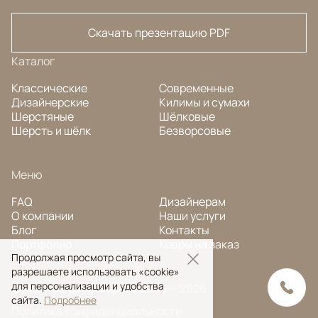
Скачать презентацию PDF
Каталог
Классические
Современные
Дизайнерские
Килимы и сумахи
Шерстяные
Шёлковые
Шерсть и шёлк
Безворсовые
Меню
FAQ
Дизайнерам
О компании
Наши услуги
Блог
Контакты
Портфолио
Ковры на заказ
Продолжая просмотр сайта, вы
разрешаете использовать «cookie»
для персонализации и удобства
© Ansy Carpet Company 2005 — 2026
сайта.
Подробнее
Политика конфиденциальности