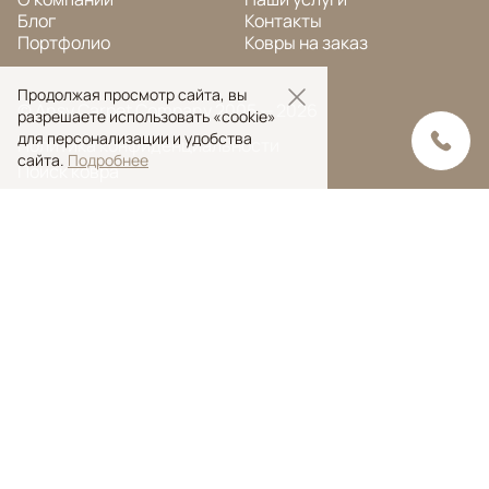
Блог
Контакты
Портфолио
Ковры на заказ
Продолжая просмотр сайта, вы
© Ansy Carpet Company 2005 — 2026
разрешаете использовать «cookie»
для персонализации и удобства
Политика конфиденциальности
сайта.
Подробнее
Поиск ковра
Поиск
Ansy Сarpet Сompany