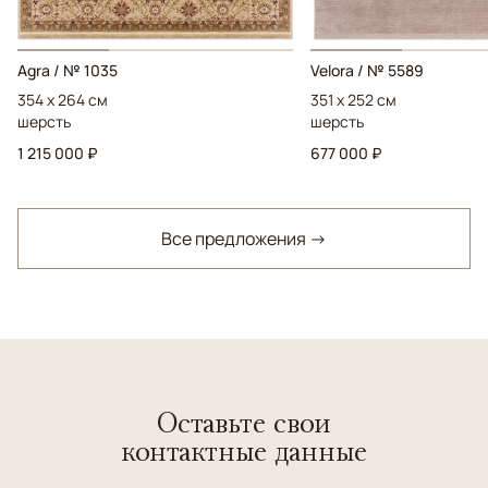
Agra / № 1035
Velora / № 5589
354 x 264 см
351 x 252 см
шерсть
шерсть
1 215 000 ₽
677 000 ₽
Все предложения →
Оставьте свои
контактные данные