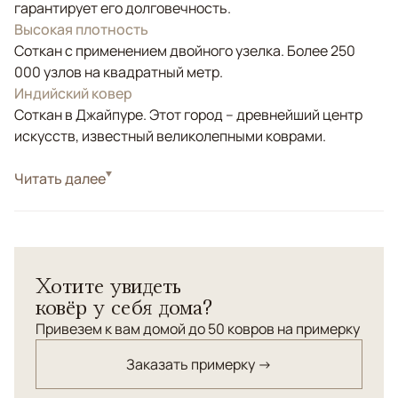
гарантирует его долговечность.
Высокая плотность
Соткан с применением двойного узелка. Более 250
000 узлов на квадратный метр.
Индийский ковер
Соткан в Джайпуре. Этот город – древнейший центр
искусств, известный великолепными коврами.
Стиль
Читать далее
Классические
Цвета
Коричневый/Терракотовый, Голубой
Узоры
Геометрический
Стилизованный дагестанский орнамент, разботанный
Хотите увидеть
дизайнерами компании ANSY и сотканный по нашему
ковёр у себя дома?
заказу в Джайпуре. Высокая плотность узелков.
Привезем к вам домой до 50 ковров на примерку
Заказать примерку →