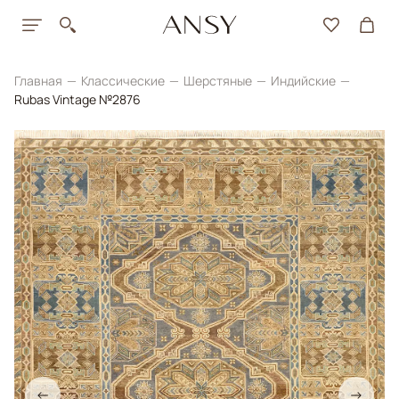
Главная
Классические
Шерстяные
Индийские
Rubas Vintage №2876
←
→