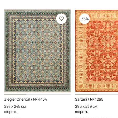
-35%
Ziegler Oriental / № 4464
Saltani / № 1265
297 x 245 см
296 x 239 см
шерсть
шерсть