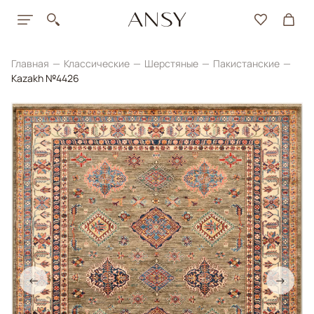
Главная
Классические
Шерстяные
Пакистанские
Kazakh №4426
←
→