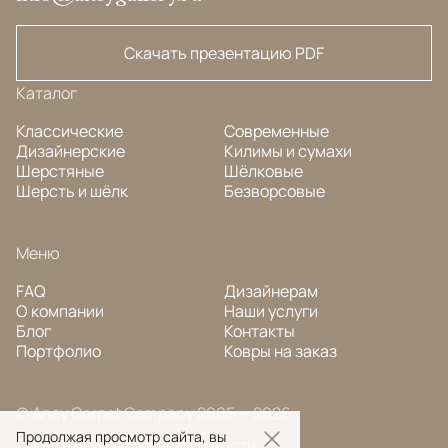
Скачать презентацию PDF
Каталог
Классические
Современные
Дизайнерские
Килимы и сумахи
Шерстяные
Шёлковые
Шерсть и шёлк
Безворсовые
Меню
FAQ
Дизайнерам
О компании
Наши услуги
Блог
Контакты
Портфолио
Ковры на заказ
© Ansy Carpet Company 2005 — 2026
Продолжая просмотр сайта, вы
Политика конфиденциальности