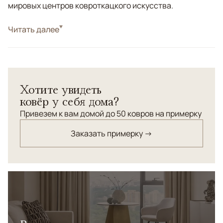
мировых центров ковроткацкого искусства.
Стиль
Читать далее
Классические
Цвета
Зеленый, Оливковый, Мультиколор
Узоры
Геометрический
Хотите увидеть
ковёр у себя дома?
Привезем к вам домой до 50 ковров на примерку
Заказать примерку →