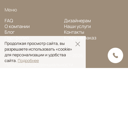
Меню
FAQ
Дизайнерам
О компании
Наши услуги
Блог
Контакты
Портфолио
Ковры на заказ
Продолжая просмотр сайта, вы
разрешаете использовать «cookie»
для персонализации и удобства
© Ansy Carpet Company 2005 — 2026
сайта.
Подробнее
Политика конфиденциальности
Поиск ковра
Поиск