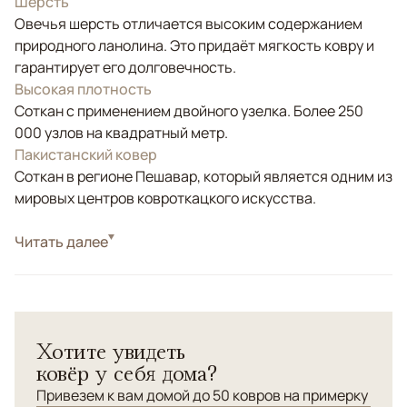
Шерсть
Овечья шерсть отличается высоким содержанием
природного ланолина. Это придаёт мягкость ковру и
гарантирует его долговечность.
Высокая плотность
Соткан с применением двойного узелка. Более 250
000 узлов на квадратный метр.
Пакистанский ковер
Соткан в регионе Пешавар, который является одним из
мировых центров ковроткацкого искусства.
Стиль
Читать далее
Классические
Цвета
Красный/Бордовый, Голубой, Мультиколор
Узоры
Геометрический
Хотите увидеть
ковёр у себя дома?
Привезем к вам домой до 50 ковров на примерку