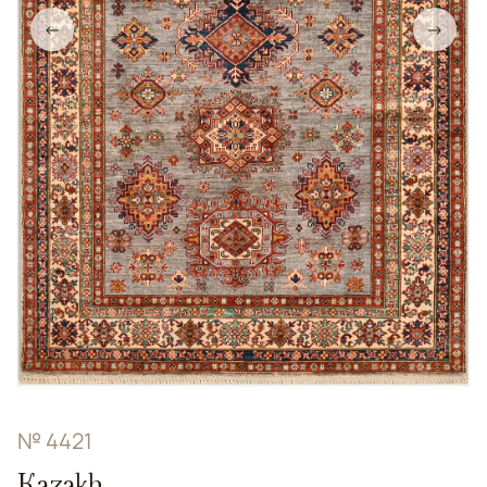
←
→
№ 4421
Kazakh