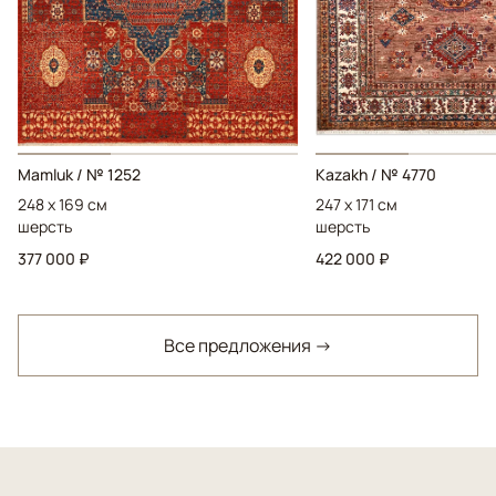
Mamluk / № 1252
Kazakh / № 4770
248 x 169 см
247 x 171 см
шерсть
шерсть
377 000 ₽
422 000 ₽
Все предложения →