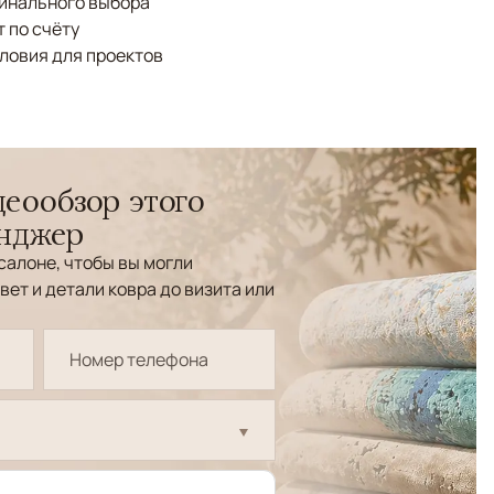
финального выбора
 по счёту
ловия для проектов
еообзор этого
енджер
салоне, чтобы вы могли
вет и детали ковра до визита или