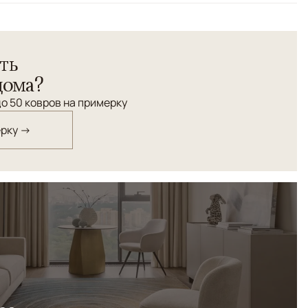
ть
дома?
о 50 ковров на примерку
ерку →