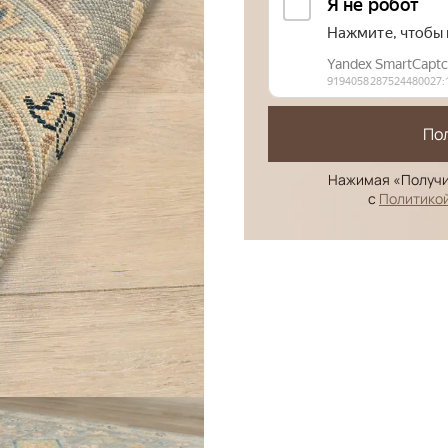
По
Нажимая «Получи
с
Политико