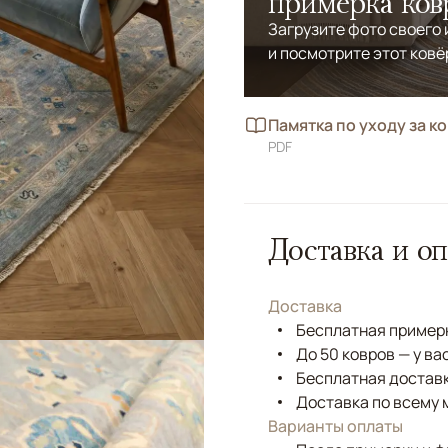
примерка ков
Загрузите фото своего
и посмотрите этот ковё
Памятка по уходу за к
PDF
Доставка и оп
Доставка
Бесплатная примерк
До 50 ковров — у ва
Бесплатная доставк
Доставка по всему 
Варианты оплаты