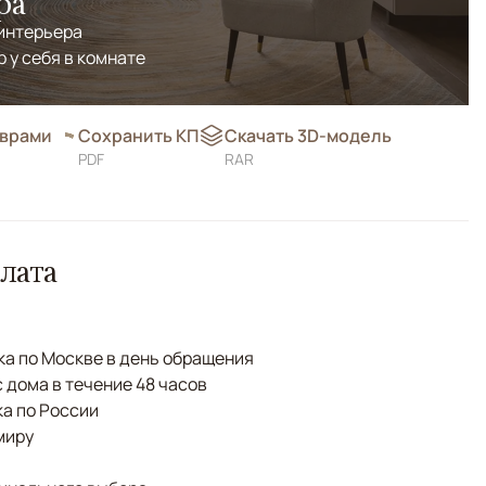
ра
 интерьера
р у себя в комнате
оврами
Сохранить КП
Скачать 3D-модель
PDF
RAR
лата
а по Москве в день обращения
с дома в течение 48 часов
а по России
миру