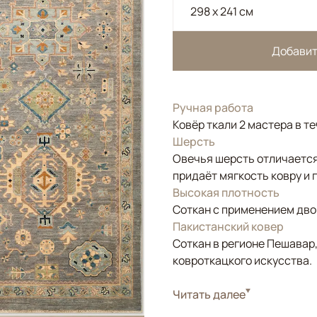
298 x 241 см
Добавит
Ручная работа
Ковёр ткали 2 мастера в т
Шерсть
Овечья шерсть отличается
придаёт мягкость ковру и 
Высокая плотность
Соткан с применением двой
Пакистанский ковер
Соткан в регионе Пешавар
ковроткацкого искусства.
Стиль
Читать далее
Классические
Цвета
Бежевый, Серый, Го