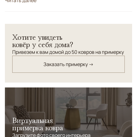
Стиль
Читать далее
Классические
Цвета
Красный/Бордовый, Оливковый, Синий
Узоры
Геометрический
Хотите увидеть
ковёр у себя дома?
Привезем к вам домой до 50 ковров на примерку
Заказать примерку →
Виртуальная
примерка ковра
Загрузите фото своего интерьера