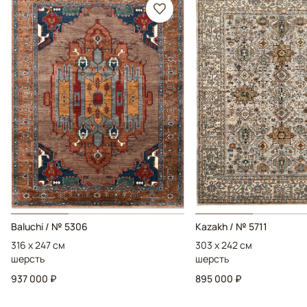
Baluchi / № 5306
Kazakh / № 5711
316 x 247 см
303 x 242 см
шерсть
шерсть
937 000 ₽
895 000 ₽