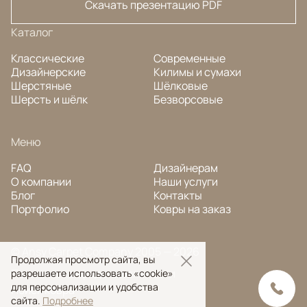
Скачать презентацию PDF
Каталог
Классические
Современные
Дизайнерские
Килимы и сумахи
Шерстяные
Шёлковые
Шерсть и шёлк
Безворсовые
Меню
FAQ
Дизайнерам
О компании
Наши услуги
Блог
Контакты
Портфолио
Ковры на заказ
© Ansy Carpet Company 2005 — 2026
Продолжая просмотр сайта, вы
Политика конфиденциальности
разрешаете использовать «cookie»
для персонализации и удобства
Поиск ковра
сайта.
Подробнее