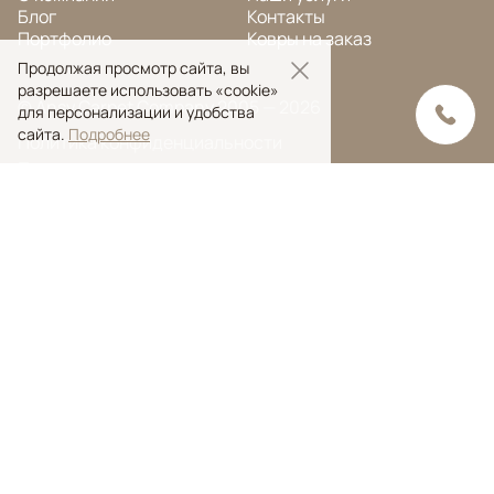
Блог
Контакты
Портфолио
Ковры на заказ
Продолжая просмотр сайта, вы
разрешаете использовать «cookie»
© Ansy Carpet Company 2005 — 2026
для персонализации и удобства
сайта.
Подробнее
Политика конфиденциальности
Поиск ковра
Поиск
Ansy Сarpet Сompany