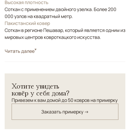
Высокая плотность
Соткан с применением двойного узелка. Более 200
000 узлов на квадратный метр.
Пакистанский ковер
Соткан в регионе Пешавар, который является одним из
мировых центров ковроткацкого искусства.
Стиль
Читать далее
Классические
Коричневый/Терракотовый, Голубой,
Цвета
Мультиколор
Узоры
Геометрический
Хотите увидеть
Пакистанский шерстяной ковер Kazakh выполнен
ковёр у себя дома?
вручную и украшен традиционным геометрическим
узором в насыщенных бирюзовых, красных и бежевых
Привезем к вам домой до 50 ковров на примерку
оттенках. Его яркий и симметричный орнамент
Заказать примерку →
подчеркивает восточный колорит и добавляет
интерьеру особую энергетику. Такой ковер станет
эффектным акцентом в гостиной, столовой или