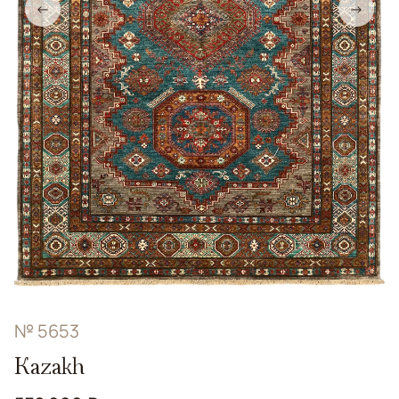
←
→
№ 5653
Kazakh