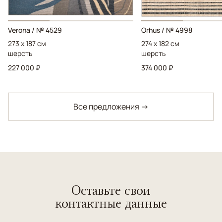
Verona / № 4529
Orhus / № 4998
273 x 187 см
274 x 182 см
шерсть
шерсть
227 000 ₽
374 000 ₽
Все предложения →
Оставьте свои
контактные данные