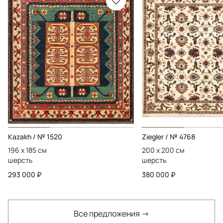
Kazakh / № 1520
Ziegler / № 4768
196 x 185 см
200 x 200 см
шерсть
шерсть
293 000 ₽
380 000 ₽
Все предложения →