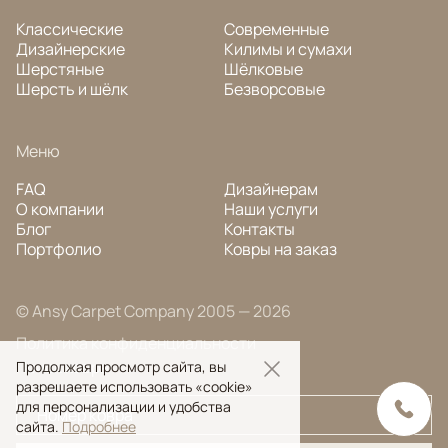
Классические
Современные
Дизайнерские
Килимы и сумахи
Шерстяные
Шёлковые
Шерсть и шёлк
Безворсовые
Меню
FAQ
Дизайнерам
О компании
Наши услуги
Блог
Контакты
Портфолио
Ковры на заказ
© Ansy Carpet Company 2005 — 2026
Политика конфиденциальности
Поиск ковра
Продолжая просмотр сайта, вы
разрешаете использовать «cookie»
для персонализации и удобства
сайта.
Подробнее