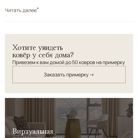
Стиль
Читать далее
Классические
Цвета
Синий, Мультиколор
Узоры
Геометрический
Хотите увидеть
ковёр у себя дома?
Привезем к вам домой до 50 ковров на примерку
Заказать примерку →
Виртуальная