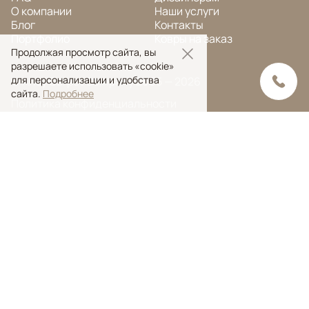
О компании
Наши услуги
Блог
Контакты
Портфолио
Ковры на заказ
Продолжая просмотр сайта, вы
разрешаете использовать «cookie»
для персонализации и удобства
© Ansy Carpet Company 2005 — 2026
сайта.
Подробнее
Политика конфиденциальности
Поиск ковра
Поиск