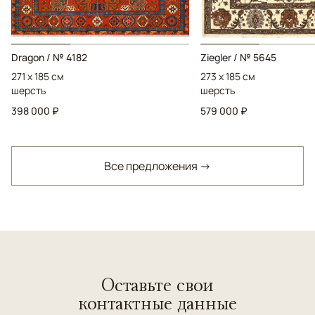
Dragon / № 4182
Ziegler / № 5645
271 x 185 см
273 x 185 см
шерсть
шерсть
398 000 ₽
579 000 ₽
Все предложения →
Оставьте свои
контактные данные