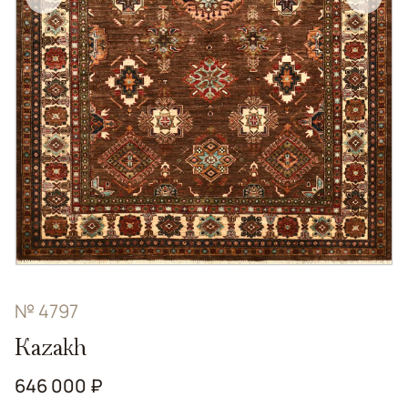
№ 4797
Kazakh
646 000 ₽