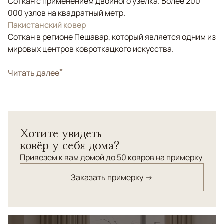
Соткан с применением двойного узелка. Более 200
000 узлов на квадратный метр.
Пакистанский ковер
Соткан в регионе Пешавар, который является одним из
мировых центров ковроткацкого искусства.
Стиль
Читать далее
Классические
Цвета
Коричневый/Терракотовый, Мультиколор
Узоры
Геометрический
Хотите увидеть
ковёр у себя дома?
Привезем к вам домой до 50 ковров на примерку
Заказать примерку →