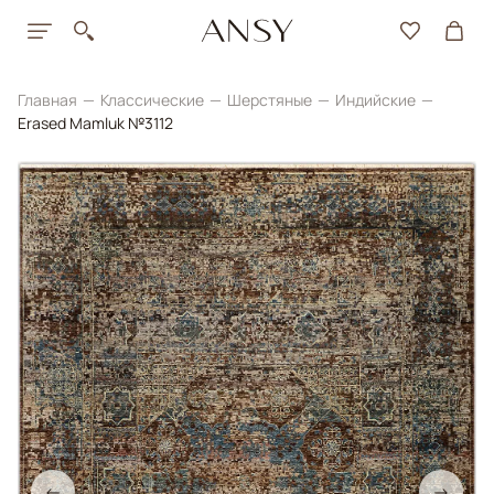
Главная
Классические
Шерстяные
Индийские
Erased Mamluk №3112
←
→