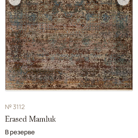
№ 3112
Erased Mamluk
В резерве