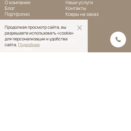
О компании
Наши услуги
Блог
Контакты
Портфолио
Ковры на заказ
Продолжая просмотр сайта, вы
© Ansy Carpet Company 2005 — 2026
разрешаете использовать «cookie»
для персонализации и удобства
Политика конфиденциальности
сайта.
Подробнее
Поиск ковра
Поиск