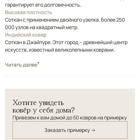
гарантирует его долговечность.
Высокая плотность
Соткан с применением двойного узелка. Более 250
000 узлов на квадратный метр.
Индийский ковер
Соткан в Джайпуре. Этот город – древнейший центр
искусств, известный великолепными коврами.
Стиль
Читать далее
Классические
Цвета
Коричневый/Терракотовый
Узоры
Растительный, Геометрический
Дизайнерский ковер из шерсти высшей категории.
Хотите увидеть
Рисунок ковра - импровизация на тему старинного
ковёр у себя дома?
египетского орнамента 17го века "Мамлюк".
Привезем к вам домой до 50 ковров на примерку
Заказать примерку →