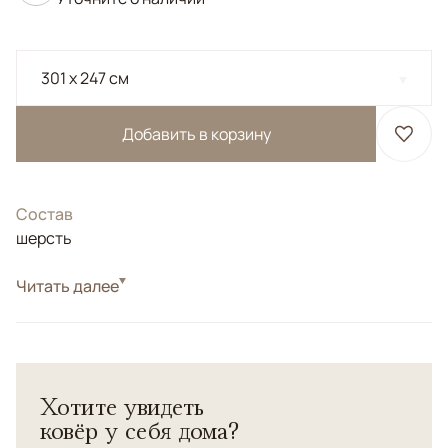
301 x 247 см
Добавить в корзину
Состав
шерсть
Цвета
Читать далее
Белый/Сливочный, Зеленый
Узоры
Растительный
Шерстяной классический ковер высокой плотности.
Отличный вариант для классический интерьеров в
Хотите увидеть
колониальном стиле.
ковёр у себя дома?