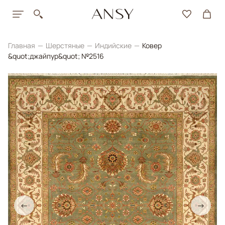
Главная
Шерстяные
Индийские
Ковер
&quot;джайпур&quot; №2516
←
→