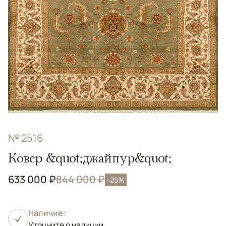
№ 2516
Ковер &quot;джайпур&quot;
633 000 ₽
844 000 ₽
-25%
Наличие:
Уточните о наличии