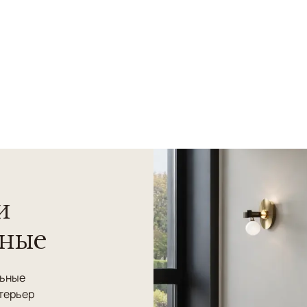
и
нные
льные
терьер