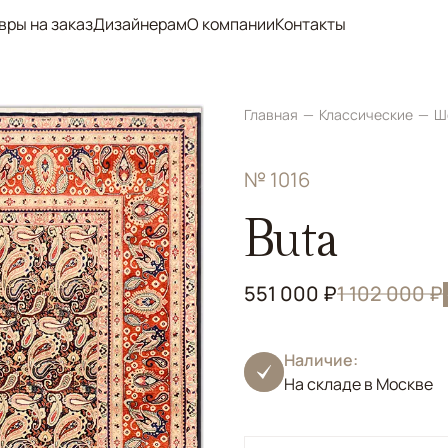
вры на заказ
Дизайнерам
О компании
Контакты
Главная
Классические
Ш
№ 1016
Buta
551 000 ₽
1 102 000 ₽
Наличие:
На складе в Москве