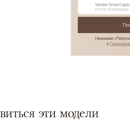
По
Нажимая «Получи
с
Политико
виться эти модели