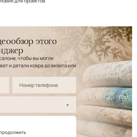
ловия для проектов
еообзор этого
енджер
салоне, чтобы вы могли
вет и детали ковра до визита или