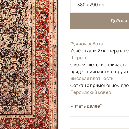
380 x 290 см
Добавит
Ручная работа
Ковёр ткали 2 мастера в т
Шерсть
Овечья шерсть отличается
придаёт мягкость ковру и 
Высокая плотность
Соткан с применением двой
Персидский ковер
Стиль
Читать далее
Классические
Цвета
Синий, Черный/Темн
Узоры
Растительный