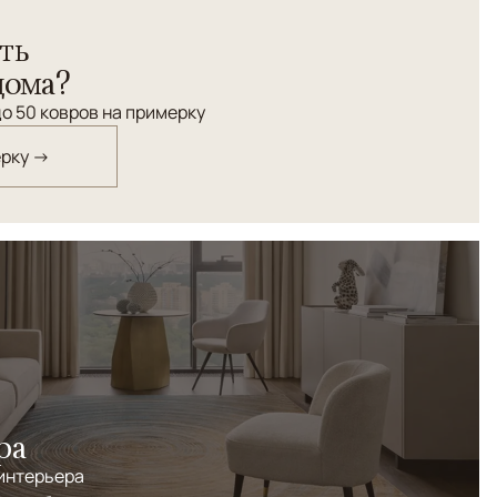
и высшей категории "Бута". Старинный орнамент.
ть
дома?
о 50 ковров на примерку
ерку →
ра
 интерьера