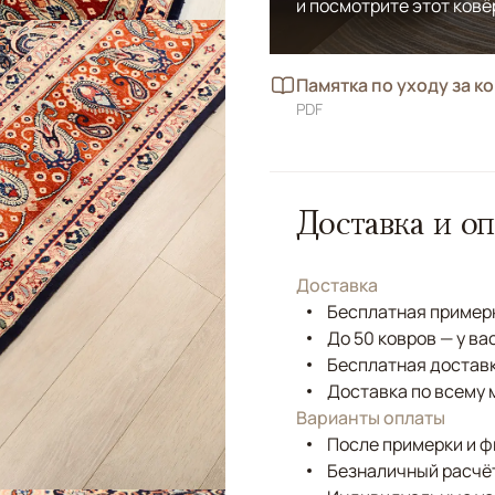
и посмотрите этот ковё
Памятка по уходу за к
PDF
Доставка и оп
Доставка
Бесплатная примерк
До 50 ковров — у ва
Бесплатная доставк
Доставка по всему 
Варианты оплаты
После примерки и 
Безналичный расчёт