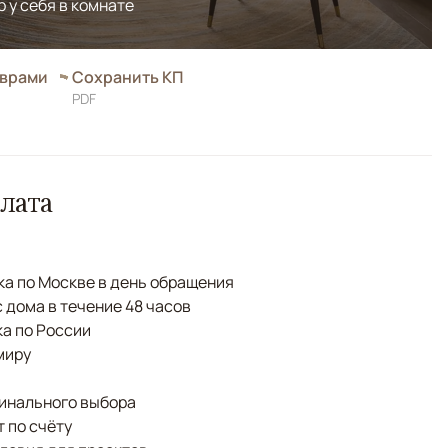
р у себя в комнате
оврами
Сохранить КП
PDF
лата
а по Москве в день обращения
с дома в течение 48 часов
а по России
миру
финального выбора
 по счёту