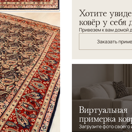
Персидский ковер из шерст
Хотите увиде
ковёр у себя 
Привезем к вам домой д
Заказать прим
Виртуальная
примерка ков
Загрузите фото своего