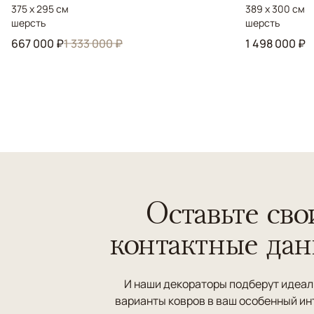
375 x 295 см
389 x 300 см
шерсть
шерсть
667 000 ₽
1 333 000 ₽
1 498 000 ₽
Оставьте сво
контактные да
И наши декораторы подберут идеа
варианты ковров в ваш особенный ин