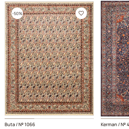
-50%
Buta / № 1066
Kerman / № 