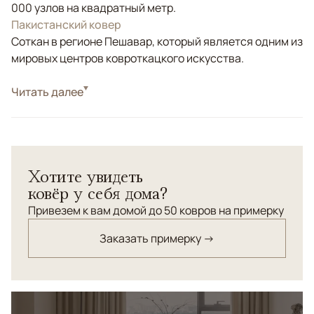
000 узлов на квадратный метр.
Пакистанский ковер
Соткан в регионе Пешавар, который является одним из
мировых центров ковроткацкого искусства.
Стиль
Читать далее
Классические
Цвета
Розовый, Мультиколор
Узоры
Геометрический
Хотите увидеть
ковёр у себя дома?
Привезем к вам домой до 50 ковров на примерку
Заказать примерку →