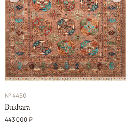
№ 4450
Bukhara
443 000 ₽