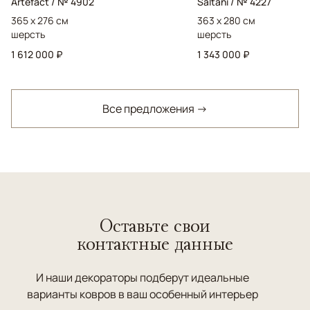
Artefact / № 4902
Saltani / № 4227
365 x 276 см
363 x 280 см
шерсть
шерсть
1 612 000 ₽
1 343 000 ₽
Все предложения →
Оставьте свои
контактные данные
И наши декораторы подберут идеальные
варианты ковров в ваш особенный интерьер