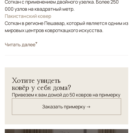
Соткан с применением двойного узелка. Более 250
000 узлов на квадратный метр.
Пакистанский ковер
Соткан в регионе Пешавар, который является одним из
мировых центров ковроткацкого искусства.
Стиль
Читать далее
Классические
Цвета
Серый, Мультиколор
Узоры
Растительный
Хотите увидеть
ковёр у себя дома?
Привезем к вам домой до 50 ковров на примерку
Заказать примерку →