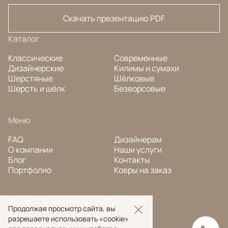
Скачать презентацию PDF
Каталог
Классические
Современные
Дизайнерские
Килимы и сумахи
Шерстяные
Шёлковые
Шерсть и шёлк
Безворсовые
Меню
FAQ
Дизайнерам
О компании
Наши услуги
Блог
Контакты
Портфолио
Ковры на заказ
© Ansy Carpet Company 2005 — 2026
Продолжая просмотр сайта, вы
Политика конфиденциальности
разрешаете использовать «cookie»