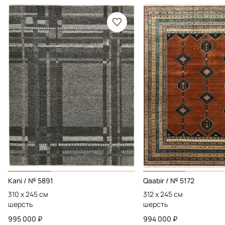
Kani / № 5891
Qaabir / № 5172
310 x 245 см
312 x 245 см
шерсть
шерсть
995 000 ₽
994 000 ₽