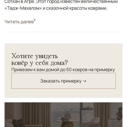
Соткан в Агре. Этот город известен величественным
«Тадж-Махалом» и сказочной красоты коврами.
Стиль
Читать далее
Классические
Желтый, Серый, Красный/Бордовый, Голубой,
Цвета
Мультиколор
Узоры
Растительный
Хотите увидеть
Индийский ковер с древнеперсидским орнаментом
ковёр у себя дома?
Биджар соткан вручную в редкой цветовой
комбинации, станет шедевральным доминантным
Привезем к вам домой до 50 ковров на примерку
аксессуаром вашего интерьера, привнеся
Заказать примерку →
изысканности и уюта.