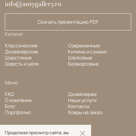
info@ansygallery.ru
Скачать презентацию PDF
Каталог
Классические
Современные
Дизайнерские
Килимы и сумахи
Шерстяные
Шёлковые
Шерсть и шёлк
Безворсовые
Меню
FAQ
Дизайнерам
О компании
Наши услуги
Блог
Контакты
Портфолио
Ковры на заказ
© Ansy Carpet Company 2005 — 2026
Продолжая просмотр сайта, вы