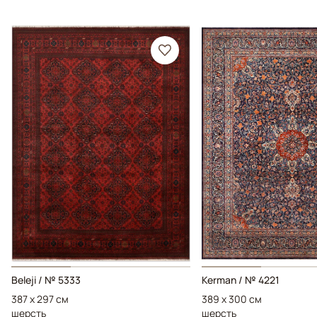
Beleji / № 5333
Kerman / № 4221
387 x 297 см
389 x 300 см
шерсть
шерсть