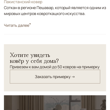
Пакистанский ковер
Соткан в регионе Пешавар, который является одним из
мировых центров ковроткацкого искусства.
Стиль
Читать далее
Классические
Бежевый, Красный/Бордовый, Синий,
Цвета
Мультиколор
Узоры
Геометрический
Хотите увидеть
ковёр у себя дома?
Привезем к вам домой до 50 ковров на примерку
Заказать примерку →