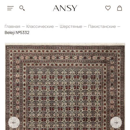
Главная
Классические
Шерстяные
Пакистанские
Beleji №5332
←
→