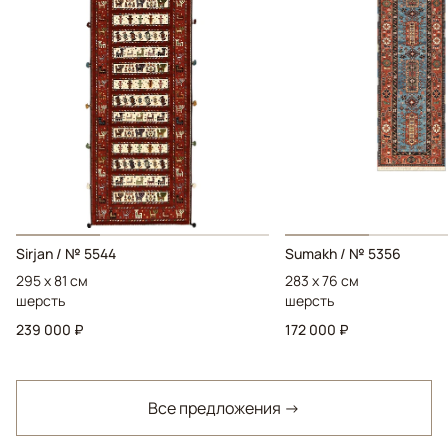
Sirjan / № 5544
Sumakh / № 5356
295 x 81 см
283 x 76 см
шерсть
шерсть
239 000 ₽
172 000 ₽
Все предложения →