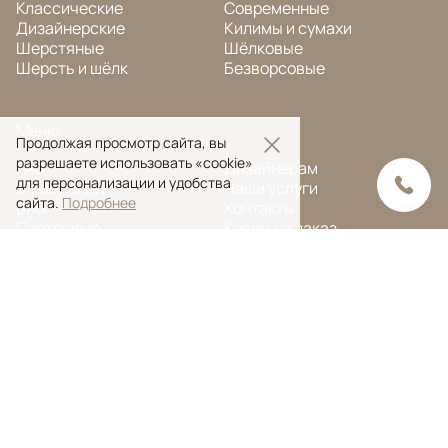
Классические
Современные
Дизайнерские
Килимы и сумахи
Шерстяные
Шёлковые
Шерсть и шёлк
Безворсовые
Меню
Продолжая просмотр сайта, вы
разрешаете использовать «cookie»
FAQ
Дизайнерам
для персонализации и удобства
О компании
Наши услуги
сайта.
Подробнее
Блог
Контакты
Портфолио
Ковры на заказ
© Ansy Carpet Company 2005 — 2026
Политика конфиденциальности
Поиск ковра
Поиск