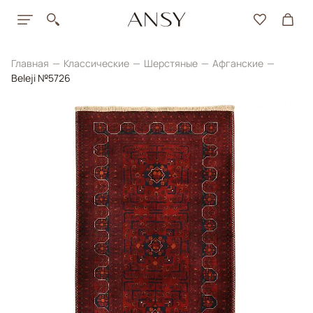
Главная
Классические
Шерстяные
Афганские
Beleji №5726