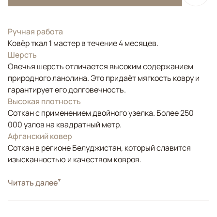
Ручная работа
Ковёр ткал 1 мастер в течение 4 месяцев.
Шерсть
Овечья шерсть отличается высоким содержанием
природного ланолина. Это придаёт мягкость ковру и
гарантирует его долговечность.
Высокая плотность
Соткан с применением двойного узелка. Более 250
000 узлов на квадратный метр.
Афганский ковер
Соткан в регионе Белуджистан, который славится
изысканностью и качеством ковров.
Стиль
Читать далее
Классические
Цвета
Красный/Бордовый
Узоры
Геометрический