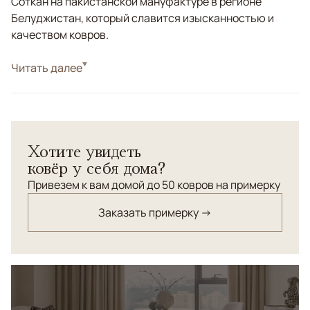
Соткан на пакистанской мануфактуре в регионе
Белуджистан, который славится изысканностью и
качеством ковров.
Стиль
Читать далее
Классические
Цвета
Красный/Бордовый
Узоры
Растительный, Геометрический
Классический афганский ковер соткан из
Хотите увидеть
новозеландской шерсти высшей категории в высокой
ковёр у себя дома?
узелковой плотности с соблюдением традиционной
технологии ручного ковроткачества.
Привезем к вам домой до 50 ковров на примерку
Заказать примерку →