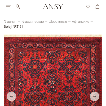
Главная
Классические
Шерстяные
Афганские
Beleji №3161
←
→