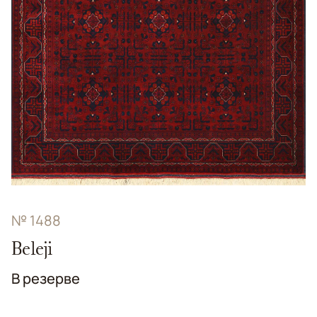
№ 1488
Beleji
В резерве