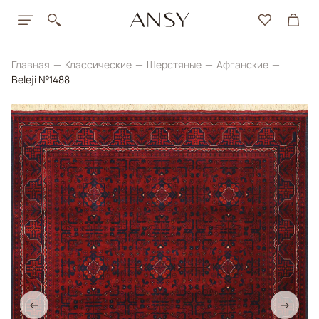
Главная
Классические
Шерстяные
Афганские
Beleji №1488
←
→