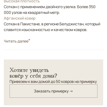
Высокая плотность
Соткан с применением двойного узелка. Более 350
000 узлов на квадратный метр.
Афганский ковер
Соткан в Пакистане, в регионе Белуджистан, который
славится изысканностью и качеством ковров.
Стиль
Читать далее
Классические
Цвета
Красный/Бордовый
Узоры
Геометрический
Из шерсти тибетских овец высшей категории,
Хотите увидеть
обладающей выраженным шелковистым эффектом.
ковёр у себя дома?
Ворс мягкий на ощупь, низкостриженный.
Привезем к вам домой до 50 ковров на примерку
Заказать примерку →