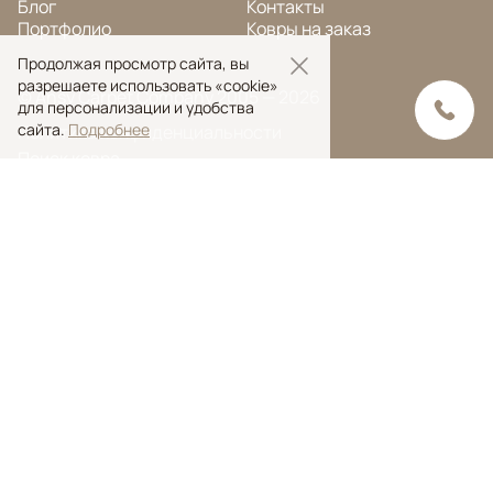
Блог
Контакты
Портфолио
Ковры на заказ
Продолжая просмотр сайта, вы
разрешаете использовать «cookie»
© Ansy Carpet Company 2005 — 2026
для персонализации и удобства
сайта.
Подробнее
Политика конфиденциальности
Поиск ковра
Поиск
Ansy Сarpet Сompany