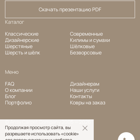
Скачать презентацию PDF
Каталог
Классические
Современные
Дизайнерские
Килимы и сумахи
Шерстяные
Шёлковые
Шерсть и шёлк
Безворсовые
Меню
FAQ
Дизайнерам
О компании
Наши услуги
Блог
Контакты
Портфолио
Ковры на заказ
© Ansy Carpet Company 2005 — 2026
Продолжая просмотр сайта, вы
Политика конфиденциальности
разрешаете использовать «cookie»
Поиск ковра
для персонализации и удобства