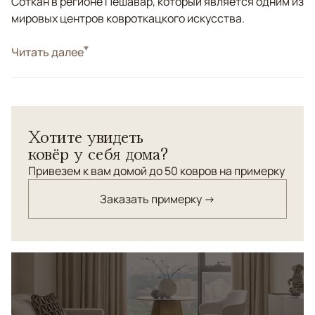
Соткан в регионе Пешавар, который является одним из
мировых центров ковроткацкого искусства.
Стиль
Читать далее
Классические
Цвета
Красный/Бордовый, Мультиколор
Узоры
Растительный
Ковер с классическим индийским орнаментом, соткан
Хотите увидеть
в Пакистане по старинной технологии. Шерсть
ковёр у себя дома?
высшего качества, натуральные красители.
Привезем к вам домой до 50 ковров на примерку
Заказать примерку →