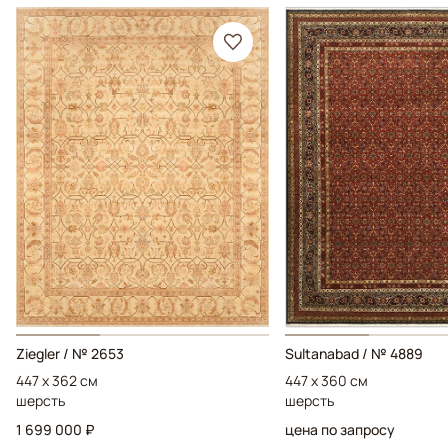
Ziegler / № 2653
Sultanabad / № 4889
447 x 362 см
447 x 360 см
шерсть
шерсть
1 699 000 ₽
цена по запросу