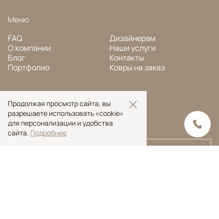
Меню
FAQ
Дизайнерам
О компании
Наши услуги
Блог
Контакты
Портфолио
Ковры на заказ
© Ansy Carpet Company 2005 — 2026
Продолжая просмотр сайта, вы
Политика конфиденциальности
разрешаете использовать «cookie»
для персонализации и удобства
Поиск ковра
сайта.
Подробнее
Поиск