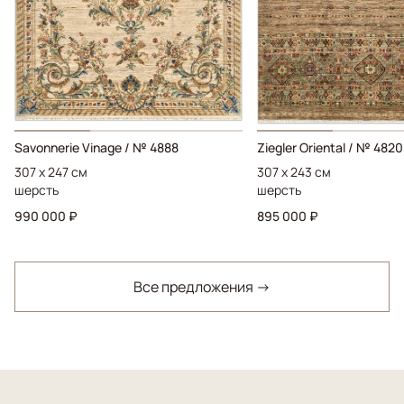
Savonnerie Vinage / № 4888
Ziegler Oriental / № 4820
307 x 247 см
307 x 243 см
шерсть
шерсть
990 000 ₽
895 000 ₽
Все предложения →