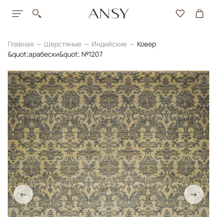
Главная
Шерстяные
Индийские
Ковер
&quot;арабески&quot; №1207
←
→