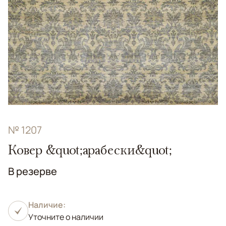
№ 1207
Ковер &quot;арабески&quot;
В резерве
Наличие:
Уточните о наличии