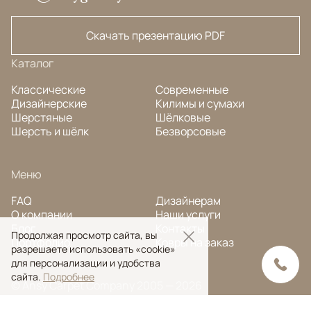
Скачать презентацию PDF
Каталог
Классические
Современные
Дизайнерские
Килимы и сумахи
Шерстяные
Шёлковые
Шерсть и шёлк
Безворсовые
Меню
FAQ
Дизайнерам
О компании
Наши услуги
Блог
Контакты
Продолжая просмотр сайта, вы
Портфолио
Ковры на заказ
разрешаете использовать «cookie»
для персонализации и удобства
сайта.
Подробнее
© Ansy Carpet Company 2005 — 2026
Политика конфиденциальности