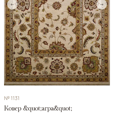
←
→
№ 1131
Ковер &quot;агра&quot;