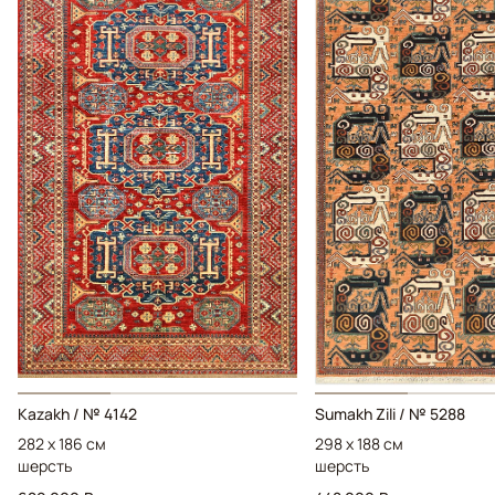
Kazakh / № 4142
Sumakh Zili / № 5288
282 x 186 см
298 x 188 см
шерсть
шерсть