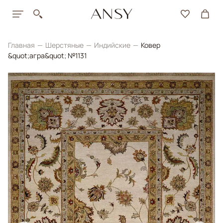
Главная
Шерстяные
Индийские
Ковер
&quot;агра&quot; №1131