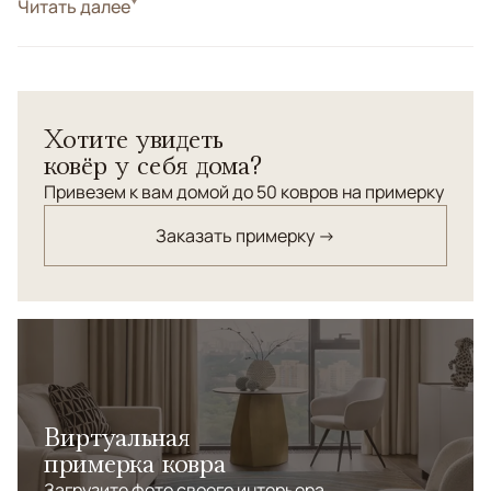
Цвета
Читать далее
Желтый, Бежевый
Узоры
Растительный
Индийский ковер.<br> Шерсть высшей категории.<br>
Соткан по старинной технологии.<br>
Хотите увидеть
ковёр у себя дома?
Привезем к вам домой до 50 ковров на примерку
Заказать примерку →
Виртуальная
примерка ковра
Загрузите фото своего интерьера