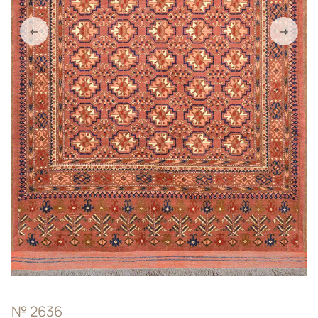
←
→
№ 2636