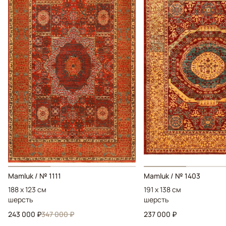
Mamluk / № 1111
Mamluk / № 1403
188 x 123 см
191 x 138 см
шерсть
шерсть
243 000 ₽
347 000 ₽
237 000 ₽