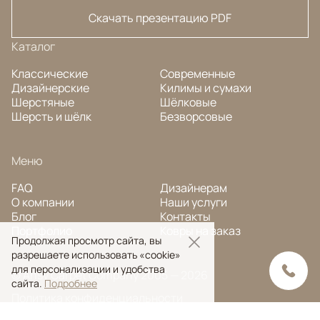
Скачать презентацию PDF
Каталог
Классические
Современные
Дизайнерские
Килимы и сумахи
Шерстяные
Шёлковые
Шерсть и шёлк
Безворсовые
Меню
FAQ
Дизайнерам
О компании
Наши услуги
Блог
Контакты
Портфолио
Ковры на заказ
Продолжая просмотр сайта, вы
разрешаете использовать «cookie»
для персонализации и удобства
© Ansy Carpet Company 2005 — 2026
сайта.
Подробнее
Политика конфиденциальности
Поиск ковра