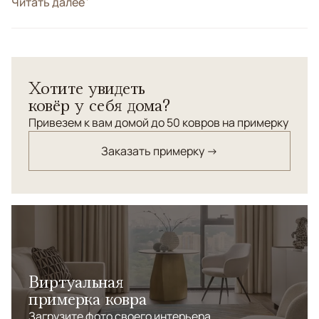
Стиль
Читать далее
Классические
Цвета
Коричневый/Терракотовый
Узоры
Геометрический
Соткан в регионе Кундуз (Афганистан). Традиционный
Хотите увидеть
орнамент. Ручная работа. Конечные стадии
ковёр у себя дома?
изготовления (стрижка, окантовка, мойка)
производились на пакистанской мануфактуре. Шерсть
Привезем к вам домой до 50 ковров на примерку
высшей категории. Высокая узелковая плотность.
Заказать примерку →
Виртуальная
примерка ковра
Загрузите фото своего интерьера