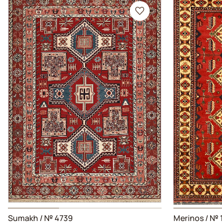
Sumakh / № 4739
Merinos / №