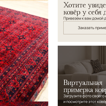
Хотите увиде
переливом. Традиционная 
плотность, низкий ворс.
ковёр у себя 
Привезем к вам домой д
Заказать прим
Виртуальная
примерка ков
Загрузите фото своего
и посмотрите этот ковё