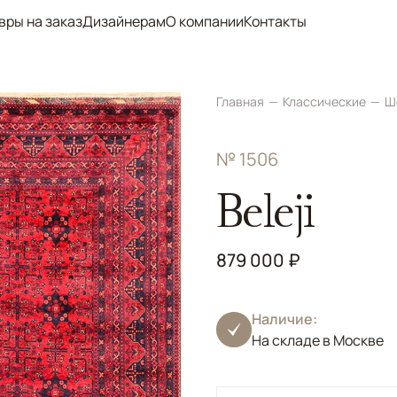
вры на заказ
Дизайнерам
О компании
Контакты
Главная
Классические
Ш
№ 1506
Beleji
879 000 ₽
Наличие:
На складе в Москве