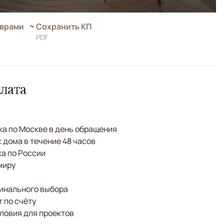
оврами
Сохранить КП
PDF
лата
а по Москве в день обращения
с дома в течение 48 часов
а по России
миру
финального выбора
 по счёту
ловия для проектов