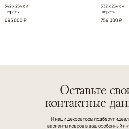
342 x 254 см
332 x 254 см
шерсть
шерсть
695 000 ₽
759 000 ₽
Оставьте сво
контактные да
И наши декораторы подберут идеа
варианты ковров в ваш особенный ин