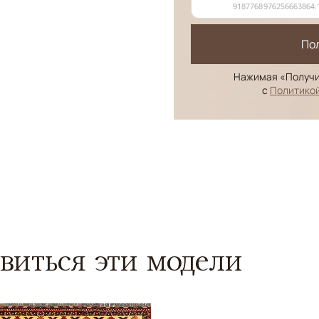
По
Нажимая «Получи
с
Политико
виться эти модели