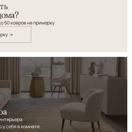
ть
технология ручного ковроткачества. Высокая узелковая
дома?
о 50 ковров на примерку
ерку →
ра
 интерьера
р у себя в комнате