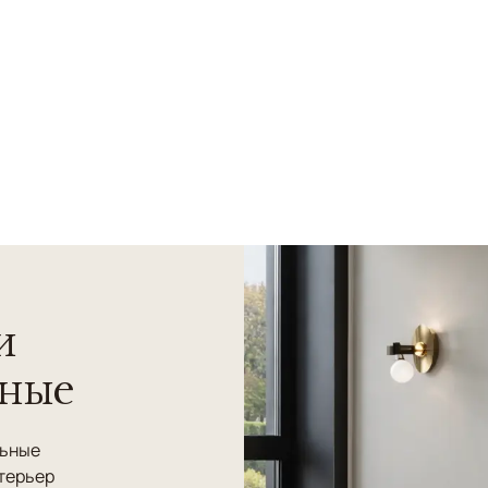
и
нные
льные
терьер