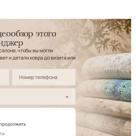
еообзор этого
енджер
салоне, чтобы вы могли
вет и детали ковра до визита или