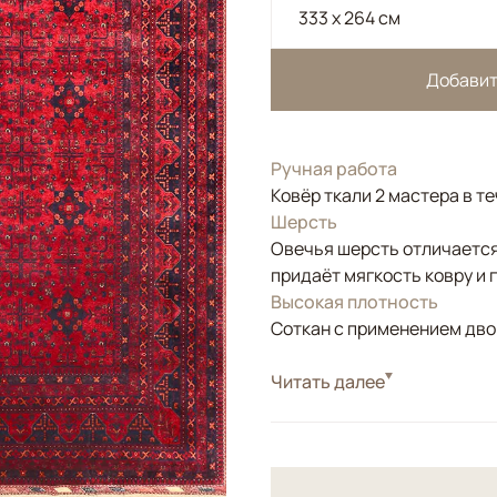
333 x 264 см
Добавит
Ручная работа
Ковёр ткали 2 мастера в т
Шерсть
Овечья шерсть отличается
придаёт мягкость ковру и 
Высокая плотность
Соткан с применением двой
Стиль
Читать далее
Классические
Цвета
Красный/Бордовый
Узоры
Геометрический
Ковер соткан из шерсти в