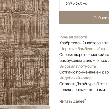
297 x 243 см
Добавит
Ручная работа
Ковёр ткали 2 мастера в т
Шерсть + бамбуковый шел
Овечья шерсть – мягкий н
Бамбуковый шелк – гипоал
Высокая плотность
Соткан с применением двой
Индийский ковер
Соткан в Джайпуре. Этот г
великолепными коврами.
Стиль
Читать далее
Современные
Цвета
Бежевый, Серый, Ко