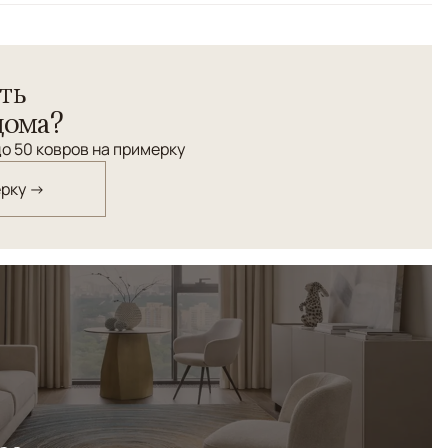
ть
дома?
о 50 ковров на примерку
ерку →