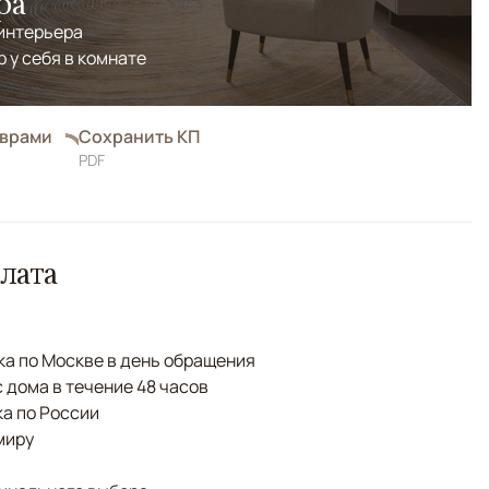
ра
 интерьера
р у себя в комнате
оврами
Сохранить КП
PDF
лата
а по Москве в день обращения
с дома в течение 48 часов
а по России
миру