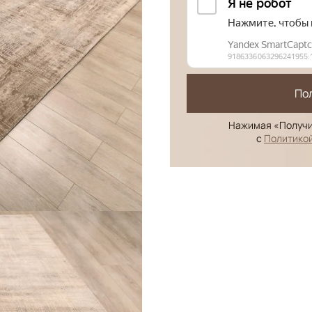
По
Нажимая «Получи
с
Политико