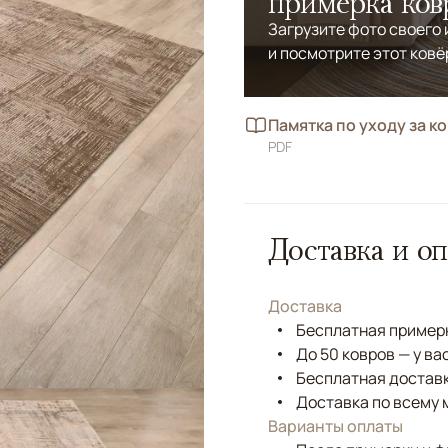
примерка ков
Загрузите фото своего
и посмотрите этот ковё
Памятка по уходу за к
PDF
Доставка и оп
Доставка
Бесплатная примерк
До 50 ковров — у ва
Бесплатная доставк
Доставка по всему 
Варианты оплаты