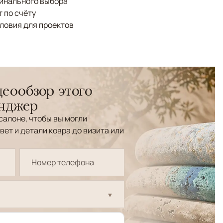
финального выбора
 по счёту
ловия для проектов
еообзор этого
енджер
салоне, чтобы вы могли
вет и детали ковра до визита или