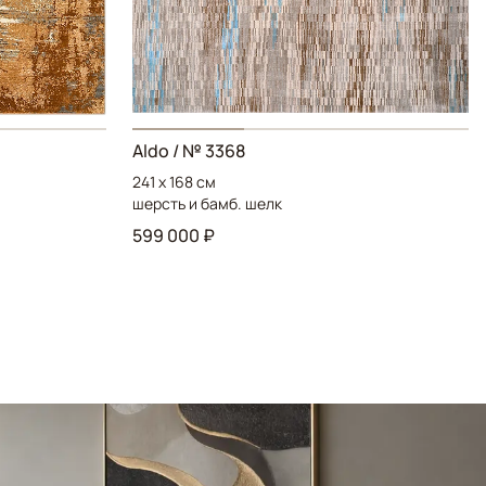
Aldo / № 3368
241 x 168 см
шерсть и бамб. шелк
599 000 ₽