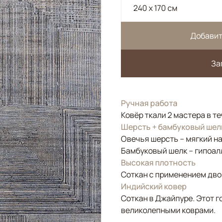
240 x 170 см
Добавит
За
Ручная работа
Ковёр ткали 2 мастера в т
Шерсть + бамбуковый шел
Овечья шерсть – мягкий н
Бамбуковый шелк – гипоал
Высокая плотность
Соткан с применением двой
Индийский ковер
Соткан в Джайпуре. Этот г
великолепными коврами.