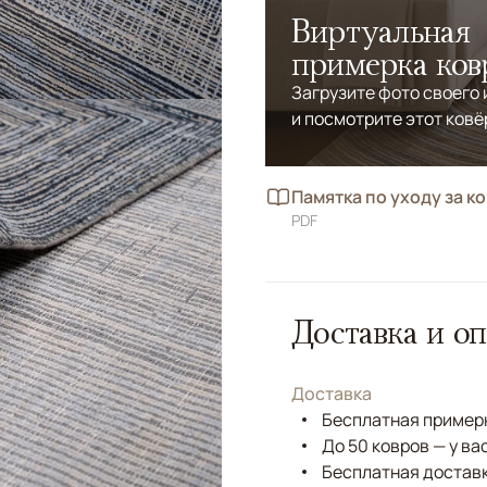
Виртуальная
примерка ков
Загрузите фото своего
и посмотрите этот ковё
Памятка по уходу за к
PDF
Доставка и оп
Доставка
Бесплатная примерк
До 50 ковров — у ва
Бесплатная доставк