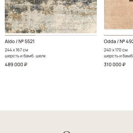
Aldo / № 5521
Odda / № 49
244 x 167 см
240 x 170 см
шерсть и бамб. шелк
шерсть и бамб
489 000 ₽
310 000 ₽