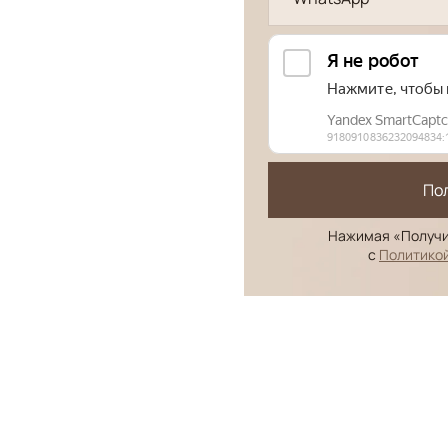
По
Нажимая «Получи
с
Политико