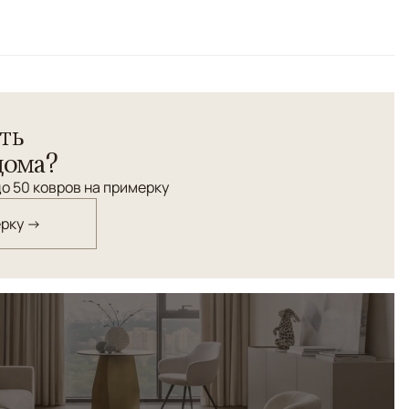
ные линии ковра "Йорк" делают ковер уместным
ть
ьере, будь он в стилистике американского ар-деко или
дома?
о 50 ковров на примерку
ерку →