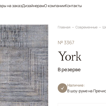
вры на заказ
Дизайнерам
О компании
Контакты
Главная
Современные
Ш
№ 3367
York
В резерве
Наличие:
В шоу-руме на Пречи