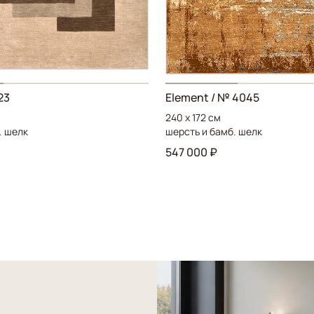
23
Element / № 4045
240 x 172 см
. шелк
шерсть и бамб. шелк
547 000 ₽