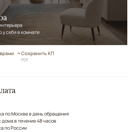
ра
 интерьера
р у себя в комнате
оврами
Сохранить КП
PDF
лата
а по Москве в день обращения
с дома в течение 48 часов
а по России