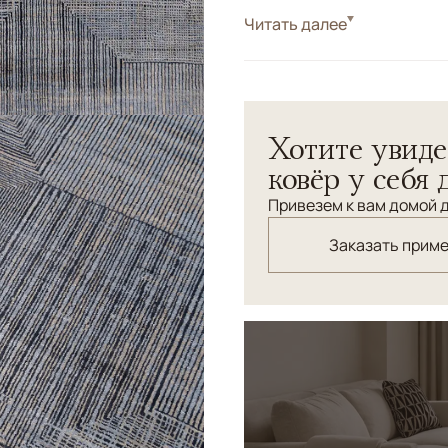
Стиль
Читать далее
Современные
Цвета
Серый
Узоры
Геометрический
Благородные тона, фактур
Хотите увиде
практически в любом интер
минимализма.
ковёр у себя 
Привезем к вам домой д
Заказать прим