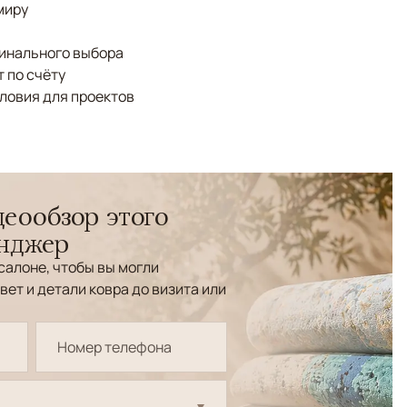
миру
финального выбора
 по счёту
ловия для проектов
еообзор этого
енджер
салоне, чтобы вы могли
вет и детали ковра до визита или