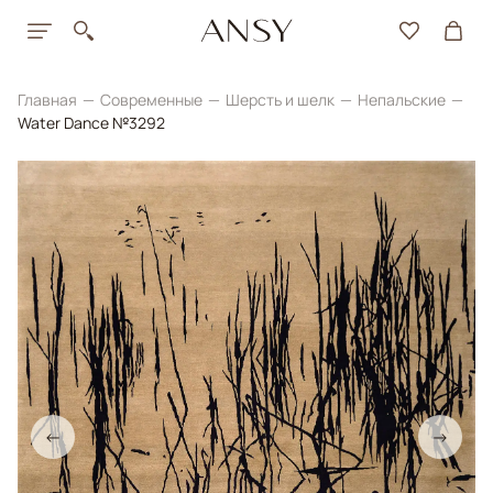
Главная
Современные
Шерсть и шелк
Непальские
Water Dance №3292
←
→