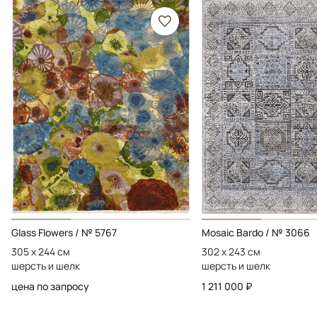
Glass Flowers / № 5767
Mosaic Bardo / № 3066
305 x 244 см
302 x 243 см
шерсть и шелк
шерсть и шелк
цена по запросу
1 211 000 ₽