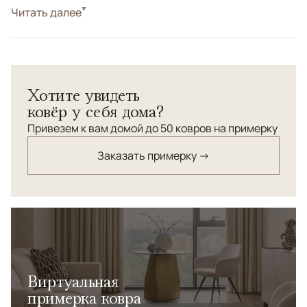
Стиль
Читать далее
Современные
Цвета
Бежевый, Черный/Темносиний
Узоры
Абстрактный
Стильный и актуальный дизайнерский ковер
Хотите увидеть
коллекции «Water Dance» («Танец воды») от всемирно
ковёр у себя дома?
известного ЭРБИЛя ТЕЗКАНа. Этот неповторимый
шедевр соткан по самой трудоемкой и древней
Привезем к вам домой до 50 ковров на примерку
технике узелкового плетения из натуральных шелка и
Заказать примерку →
шерсти наивысшего качества.
Виртуальная
примерка ковра