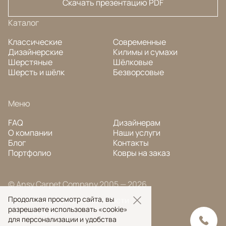
Скачать презентацию PDF
Каталог
Классические
Современные
Дизайнерские
Килимы и сумахи
Шерстяные
Шёлковые
Шерсть и шёлк
Безворсовые
Меню
FAQ
Дизайнерам
О компании
Наши услуги
Блог
Контакты
Портфолио
Ковры на заказ
© Ansy Carpet Company 2005 — 2026
Продолжая просмотр сайта, вы
Политика конфиденциальности
разрешаете использовать «cookie»
Поиск ковра
для персонализации и удобства