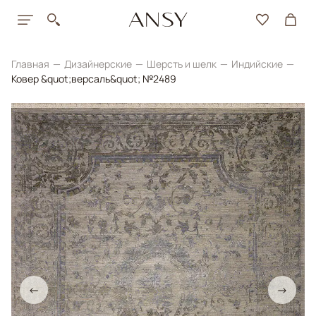
Главная
Дизайнерские
Шерсть и шелк
Индийские
Ковер &quot;версаль&quot; №2489
←
→