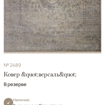
№ 2489
Ковер &quot;версаль&quot;
В резерве
Наличие: