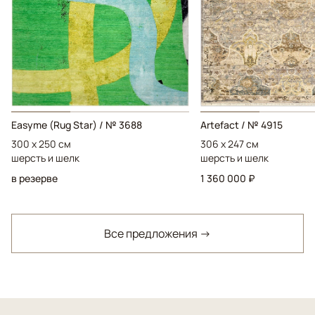
Easyme (Rug Star) / № 3688
Artefact / № 4915
300 x 250 см
306 x 247 см
шерсть и шелк
шерсть и шелк
в резерве
1 360 000 ₽
Все предложения →