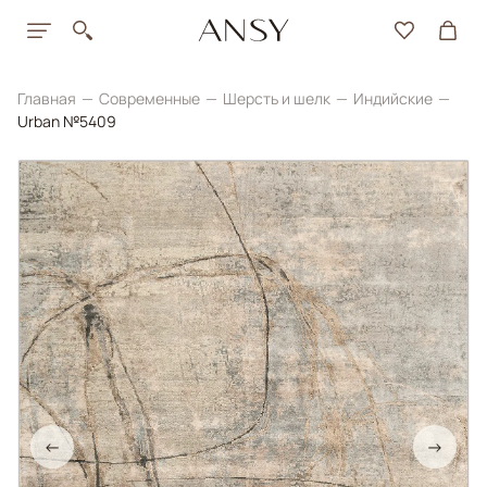
Главная
Современные
Шерсть и шелк
Индийские
Urban №5409
←
→