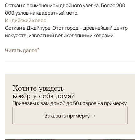
Соткан с применением двойного узелка. Более 200
000 узлов на квадратный метр.
Индийский ковер
Соткан в Джайпуре. Этот город – древнейший центр
искусств, известный великолепными коврами.
Стиль
Читать далее
Современные
Цвета
Бежевый, Серый
Узоры
Абстрактный
Хотите увидеть
ковёр у себя дома?
Привезем к вам домой до 50 ковров на примерку
Заказать примерку →