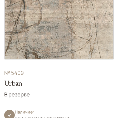
№ 5409
Urban
В резерве
Наличие: