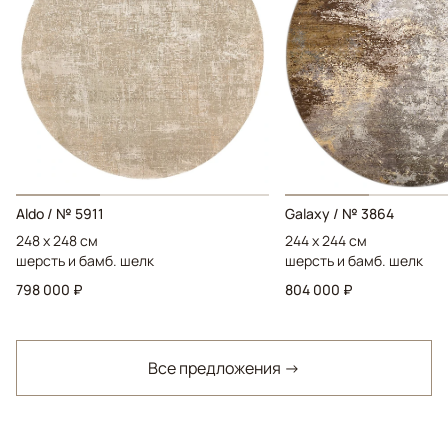
Aldo / № 5911
Galaxy / № 3864
248 x 248 см
244 x 244 см
шерсть и бамб. шелк
шерсть и бамб. шелк
798 000 ₽
804 000 ₽
Все предложения →