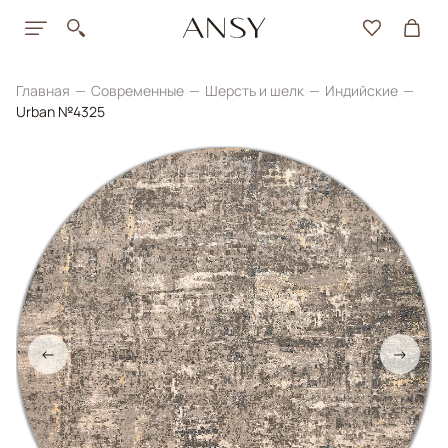
Главная
Современные
Шерсть и шелк
Индийские
Urban №4325
←
→