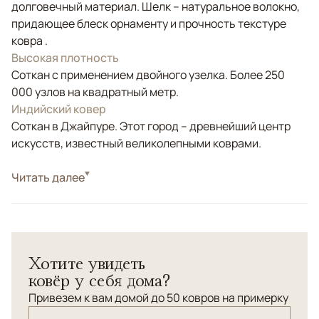
долговечный материал. Шелк – натуральное волокно,
придающее блеск орнаменту и прочность текстуре
ковра .
Высокая плотность
Соткан с применением двойного узелка. Более 250
000 узлов на квадратный метр.
Индийский ковер
Соткан в Джайпуре. Этот город – древнейший центр
искусств, известный великолепными коврами.
Стиль
Читать далее
Современные
Цвета
Бежевый, Голубой
Узоры
Абстрактный
Хотите увидеть
ковёр у себя дома?
Привезем к вам домой до 50 ковров на примерку