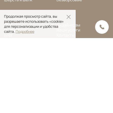
Меню
Продолжая просмотр сайта, вы
разрешаете использовать «cookie»
FAQ
Дизайнерам
для персонализации и удобства
О компании
Наши услуги
сайта.
Подробнее
Блог
Контакты
Портфолио
Ковры на заказ
© Ansy Carpet Company 2005 — 2026
Политика конфиденциальности
Поиск ковра
Поиск