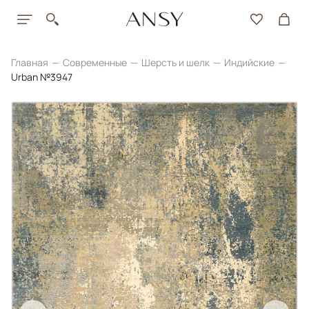
Главная
Современные
Шерсть и шелк
Индийские
Urban №3947