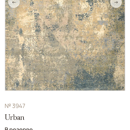
←
→
№ 3947
Urban
В резерве