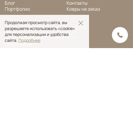
Блог
Контакты
Портфолио
Ковры на заказ
Продолжая просмотр сайта, вы
© Ansy Carpet Company 2005 — 2026
разрешаете использовать «cookie»
для персонализации и удобства
Политика конфиденциальности
сайта.
Подробнее
Поиск ковра
Поиск
Ansy Сarpet Сompany