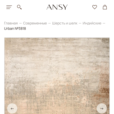
Главная
Современные
Шерсть и шелк
Индийские
Urban №3818
←
→