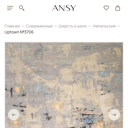
Главная
Современные
Шерсть и шелк
Непальские
Uptown №3706
←
→