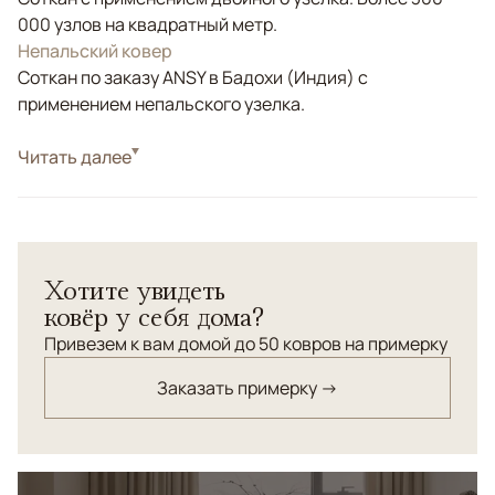
000 узлов на квадратный метр.
Непальский ковер
Соткан по заказу ANSY в Бадохи (Индия) с
применением непальского узелка.
Стиль
Читать далее
Современные
Цвета
Белый/Сливочный, Бежевый, Мультиколор
Узоры
Абстрактный
Хотите увидеть
ковёр у себя дома?
Привезем к вам домой до 50 ковров на примерку
Заказать примерку →