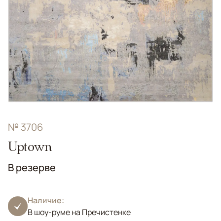
№ 3706
Uptown
В резерве
Наличие:
В шоу-руме на Пречистенке