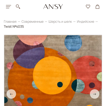
Главная
Современные
Шерсть и шелк
Индийские
Twist №4035
←
→