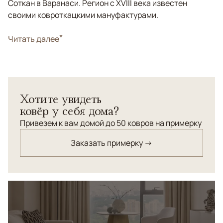
Соткан в Варанаси. Регион с XVIII века известен
своими ковроткацкими мануфактурами.
Стиль
Читать далее
Современные
Цвета
Мультиколор
Узоры
Геометрический
Хотите увидеть
ковёр у себя дома?
Привезем к вам домой до 50 ковров на примерку
Заказать примерку →