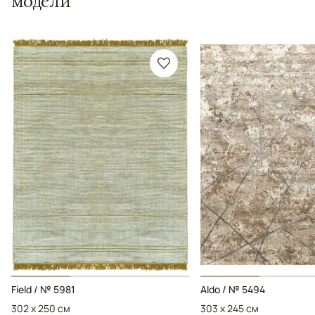
модели
Field / № 5981
Aldo / № 5494
302 x 250 см
303 x 245 см