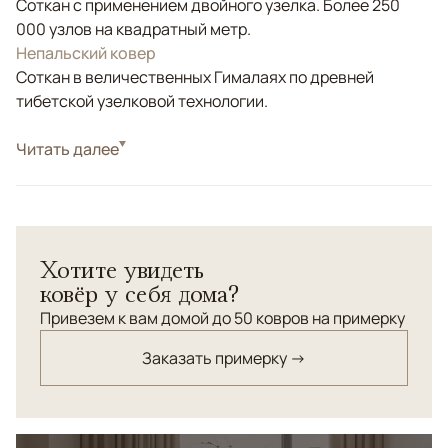
Соткан с применением двойного узелка. Более 250
000 узлов на квадратный метр.
Непальский ковер
Соткан в величественных Гималаях по древней
тибетской узелковой технологии.
Стиль
Читать далее
Дизайнерские
Этот уникальный ковер от всемирно известного
дизайнера Эрбиля Тезкана (основателя компании
«Wool & Silk») соткан по самой трудоемкой и древней
Хотите увидеть
технике узелкового плетения в высокогорьях
ковёр у себя дома?
Гималаев из натуральных шелка и шерсти наивысшего
качества. THE WALL SKY - роскошный современный
Привезем к вам домой до 50 ковров на примерку
авторский ковер, дизайн которого впитал в себя
Заказать примерку →
урбанистические мотивы и элементы архитектуры
большого города.