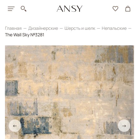
Главная
Дизайнерские
Шерсть и шелк
Непальские
The Wall Sky №3281
←
→