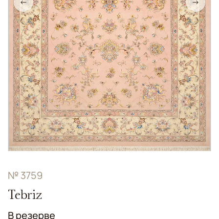
←
→
№ 3759
Tebriz
В резерве