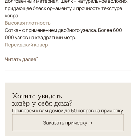
долговечный материал. Шелк – натуральное волокно,
придающее блеск орнаменту и прочность текстуре
ковра .
Высокая плотность
Соткан с применением двойного узелка. Более 600
000 узлов на квадратный метр.
Персидский ковер
Стиль
Читать далее
Классические
Цвета
Бежевый, Розовый
Узоры
Растительный
Хотите увидеть
ковёр у себя дома?
Привезем к вам домой до 50 ковров на примерку
Заказать примерку →