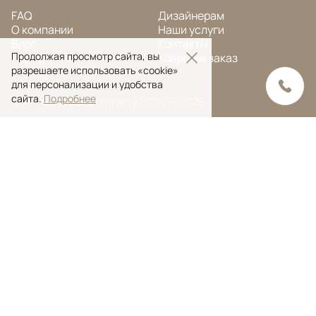
FAQ
Дизайнерам
О компании
Наши услуги
Блог
Контакты
Продолжая просмотр сайта, вы
Портфолио
Ковры на заказ
разрешаете использовать «cookie»
для персонализации и удобства
сайта.
Подробнее
© Ansy Carpet Company 2005 — 2026
Политика конфиденциальности
Поиск ковра
Поиск