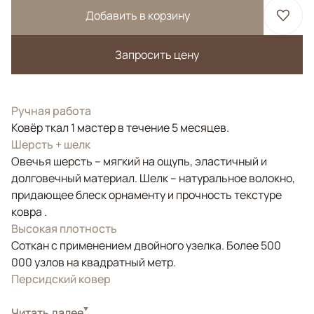
Добавить в корзину
Запросить цену
Ручная работа
Ковёр ткал 1 мастер в течение 5 месяцев.
Шерсть + шелк
Овечья шерсть – мягкий на ощупь, эластичный и
долговечный материал. Шелк – натуральное волокно,
придающее блеск орнаменту и прочность текстуре
ковра .
Высокая плотность
Соткан с применением двойного узелка. Более 500
000 узлов на квадратный метр.
Персидский ковер
Стиль
Читать далее
Классические