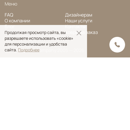
Меню
FAQ
Дизайнерам
О компании
Наши услуги
Блог
Контакты
Портфолио
Ковры на заказ
Продолжая просмотр сайта, вы
разрешаете использовать «cookie»
для персонализации и удобства
сайта.
Подробнее
© Ansy Carpet Company 2005 — 2026
Политика конфиденциальности
Поиск ковра
Поиск