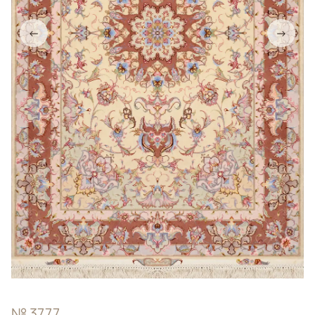
←
→
№ 3777