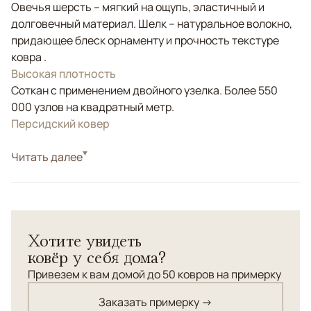
Овечья шерсть – мягкий на ощупь, эластичный и
долговечный материал. Шелк – натуральное волокно,
придающее блеск орнаменту и прочность текстуре
ковра .
Высокая плотность
Соткан с применением двойного узелка. Более 550
000 узлов на квадратный метр.
Персидский ковер
Стиль
Читать далее
Классические
Цвета
Бежевый, Розовый
Узоры
Растительный
Хотите увидеть
ковёр у себя дома?
Привезем к вам домой до 50 ковров на примерку
Заказать примерку →