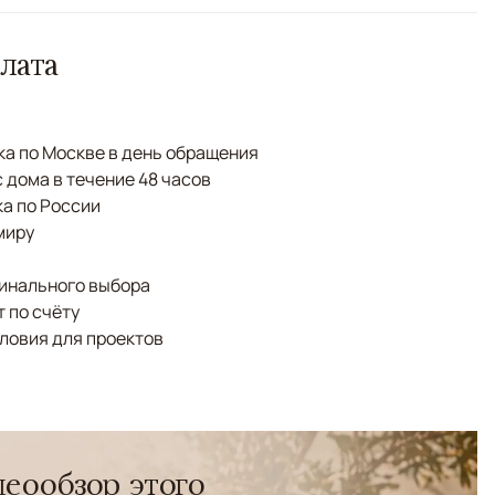
лата
а по Москве в день обращения
с дома в течение 48 часов
а по России
миру
финального выбора
 по счёту
ловия для проектов
еообзор этого