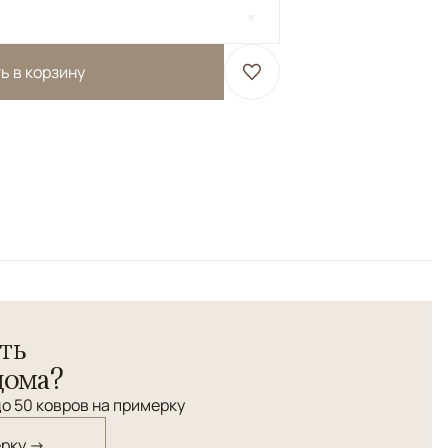
ь в корзину
 Варанаси. <br> Весь орнамент выполнен из шелка, а
ысшей категории.</br> Высокая плотность узлов.
ть
дома?
о 50 ковров на примерку
ерку →