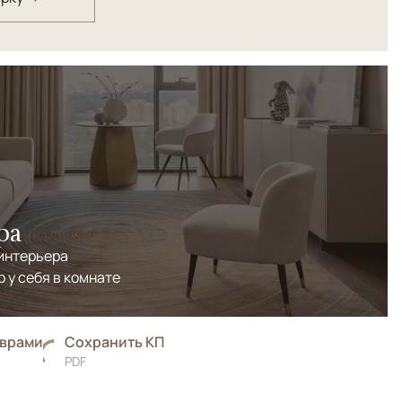
ра
 интерьера
р у себя в комнате
оврами
Сохранить КП
PDF