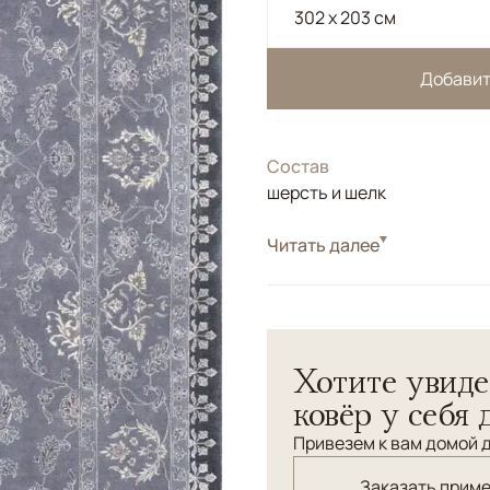
302 x 203 см
Добавит
Состав
шерсть и шелк
Стиль
Читать далее
Классические
Соткан по нашему заказу в
фоновая часть из шерсти в
Хотите увиде
ковёр у себя 
Привезем к вам домой д
Заказать прим