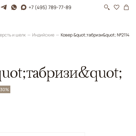
+7 (495) 789-77-89
ерсть и шелк
Индийские
Ковер &quot;табризи&quot; №2114
uot;табризи&quot;
-30%