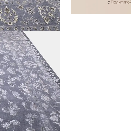
с
Политико