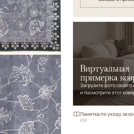
Виртуальная
примерка ков
Загрузите фото своего
и посмотрите этот ковё
Памятка по уходу за к
PDF