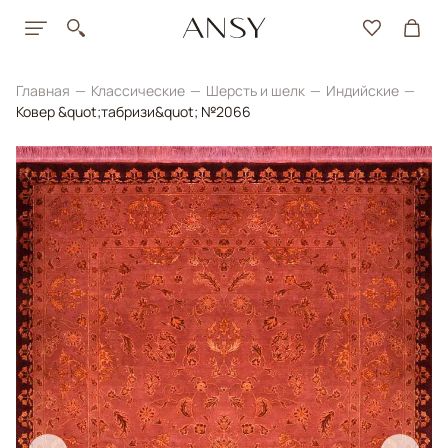
Главная
Классические
Шерсть и шелк
Индийские
Ковер &quot;табризи&quot; №2066