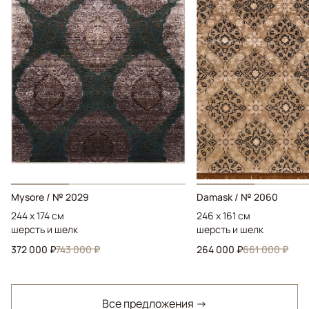
Mysore / № 2029
Damask / № 2060
244 x 174 см
246 x 161 см
шерсть и шелк
шерсть и шелк
372 000 ₽
743 000 ₽
264 000 ₽
661 000 ₽
Все предложения →