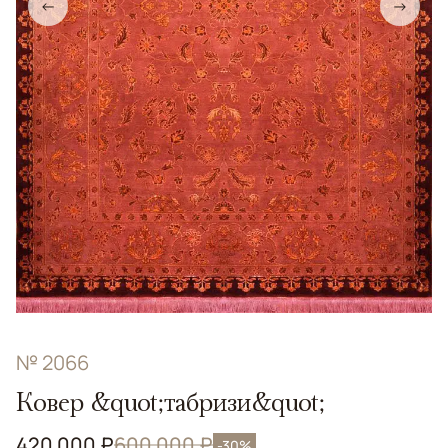
←
→
№ 2066
Ковер &quot;табризи&quot;
420 000 ₽
600 000 ₽
-30%