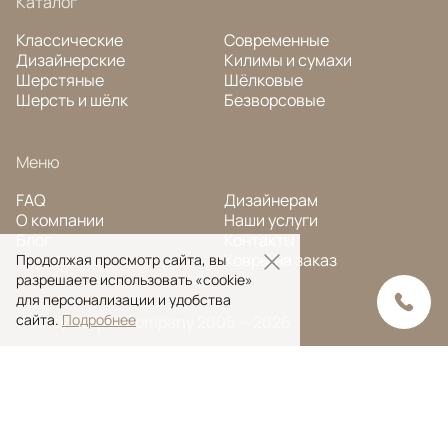
Каталог
Классические
Современные
Дизайнерские
Килимы и сумахи
Шерстяные
Шёлковые
Шерсть и шёлк
Безворсовые
Меню
FAQ
Дизайнерам
О компании
Наши услуги
Блог
Контакты
Портфолио
Ковры на заказ
Продолжая просмотр сайта, вы
разрешаете использовать «cookie»
для персонализации и удобства
сайта.
Подробнее
© Ansy Carpet Company 2005 — 2026
Политика конфиденциальности
Поиск ковра