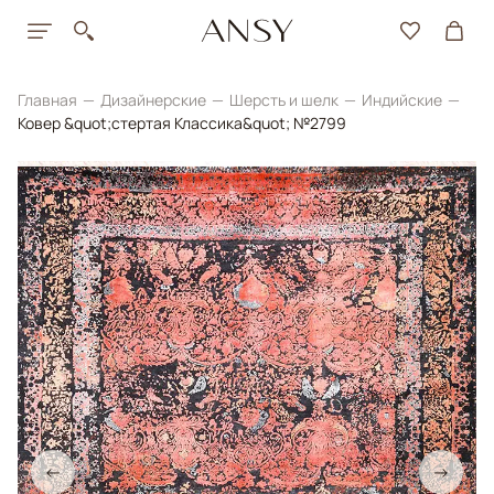
Главная
Дизайнерские
Шерсть и шелк
Индийские
Ковер &quot;стертая Классика&quot; №2799
←
→