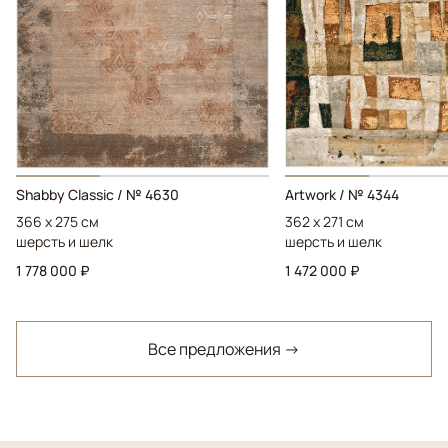
Shabby Classic / № 4630
Artwork / № 4344
366 x 275 см
362 x 271 см
шерсть и шелк
шерсть и шелк
1 778 000 ₽
1 472 000 ₽
Все предложения →