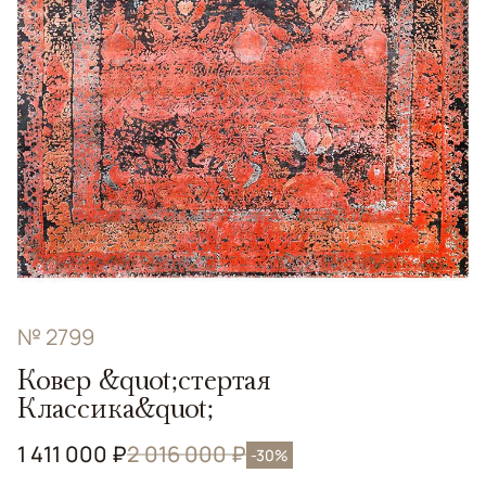
№ 2799
Ковер &quot;стертая
Классика&quot;
1 411 000 ₽
2 016 000 ₽
-30%