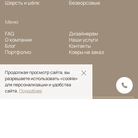
Шерсть и шёлк
Безворсовые
Меню
FAQ
Дизайнерам
О компании
Наши услуги
Блог
Контакты
Портфолио
Ковры на заказ
© Ansy Carpet Company 2005 — 2026
Продолжая просмотр сайта, вы
разрешаете использовать «cookie»
Политика конфиденциальности
для персонализации и удобства
Поиск ковра
сайта.
Подробнее
Поиск