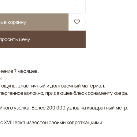
ь в корзину
просить цену
ечение 7 месяцев.
к
а ощупь, эластичный и долговечный материал.
лергенное волокно, придающее блеск орнаменту ковра.
ного узелка. Более 200 000 узлов на квадратный метр.
 с XVIII века известен своими ковроткацкими