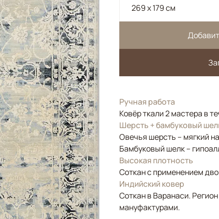
269 x 179 см
Добавит
За
Ручная работа
Ковёр ткали 2 мастера в т
Шерсть + бамбуковый шел
Овечья шерсть – мягкий н
Бамбуковый шелк – гипоал
Высокая плотность
Соткан с применением двой
Индийский ковер
Соткан в Варанаси. Регион
мануфактурами.