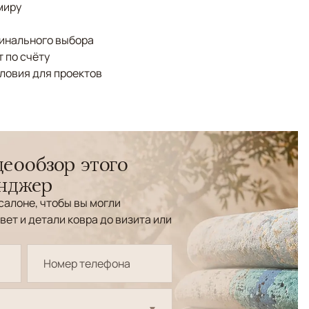
миру
финального выбора
 по счёту
ловия для проектов
еообзор этого
енджер
салоне, чтобы вы могли
вет и детали ковра до визита или