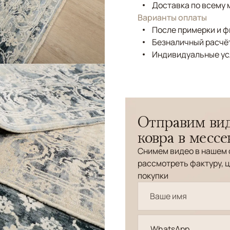
Доставка по всему 
Варианты оплаты
После примерки и 
Безналичный расчёт
Индивидуальные ус
Отправим вид
ковра в месс
Снимем видео в нашем 
рассмотреть фактуру, ц
покупки
WhatsApp