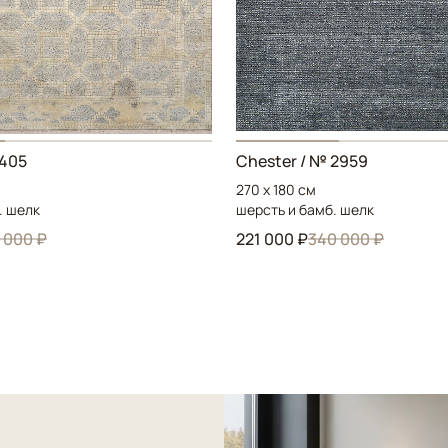
3405
Chester / № 2959
270 x 180 см
. шелк
шерсть и бамб. шелк
 000 ₽
221 000 ₽
340 000 ₽