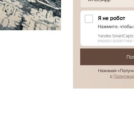
По
Нажимая «Получи
с
Политико