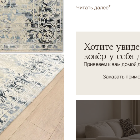
Стиль
Читать далее
Современные
Цвета
Белый/Сливочный, Г
Узоры
Растительный
Дизайнерский ковер "Стерт
Хотите увиде
применением рельефной с
ковёр у себя 
Привезем к вам домой д
Заказать прим