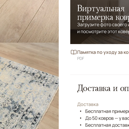
Виртуальная
примерка ков
Загрузите фото своего
и посмотрите этот ковё
Памятка по уходу за к
PDF
Доставка и оп
Доставка
Бесплатная примерк
До 50 ковров — у ва
Бесплатная доставк