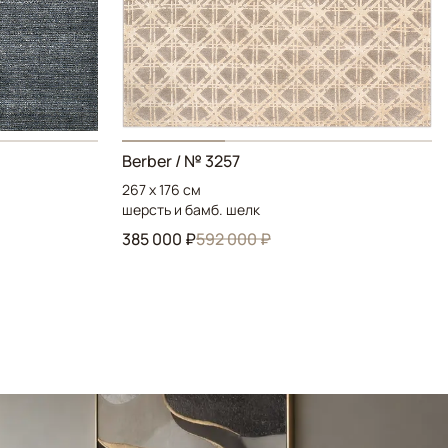
Berber / № 3257
267 x 176 см
шерсть и бамб. шелк
385 000 ₽
592 000 ₽