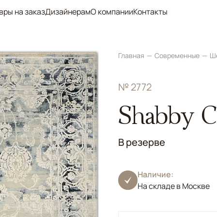
вры на заказ
Дизайнерам
О компании
Контакты
Главная
Современные
Ш
№ 2772
Shabby Cl
В резерве
Наличие:
На складе в Москве