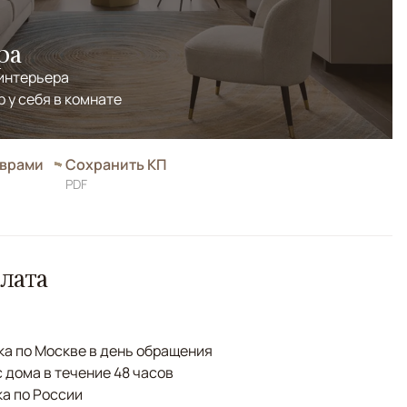
ра
 интерьера
р у себя в комнате
оврами
Сохранить КП
PDF
лата
а по Москве в день обращения
с дома в течение 48 часов
а по России