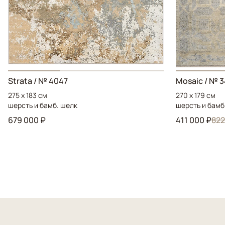
Strata / № 4047
Mosaic / № 
275 x 183 см
270 x 179 см
шерсть и бамб. шелк
шерсть и бамб
679 000 ₽
411 000 ₽
822