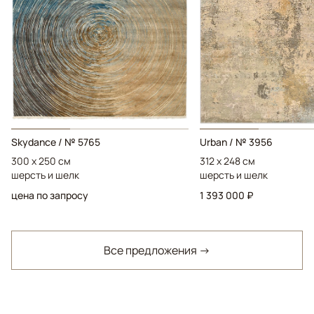
Skydance / № 5765
Urban / № 3956
300 x 250 см
312 x 248 см
шерсть и шелк
шерсть и шелк
цена по запросу
1 393 000 ₽
Все предложения →