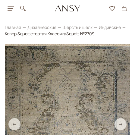
Главная
Дизайнерские
Шерсть и шелк
Индийские
Ковер &quot;стертая Классика&quot; №2709
←
→