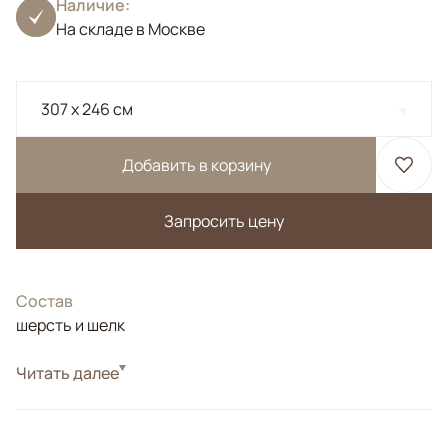
Наличие:
На складе в Москве
307 x 246 см
Добавить в корзину
Запросить цену
Состав
шерсть и шелк
Стиль
Читать далее
Дизайнерские
Ковер выполнен стиле стертого орнамента и
неоднородного окраса. Соткан по заказу в Варанаси из