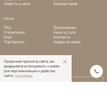
Шерсть и шёлк
Безворсовые
Меню
FAQ
Дизайнерам
О компании
Наши услуги
Блог
Контакты
Портфолио
Ковры на заказ
© Ansy Carpet Company 2005 — 2026
Продолжая просмотр сайта, вы
Политика конфиденциальности
разрешаете использовать «cookie»
Поиск ковра
для персонализации и удобства
сайта.
Подробнее
Поиск