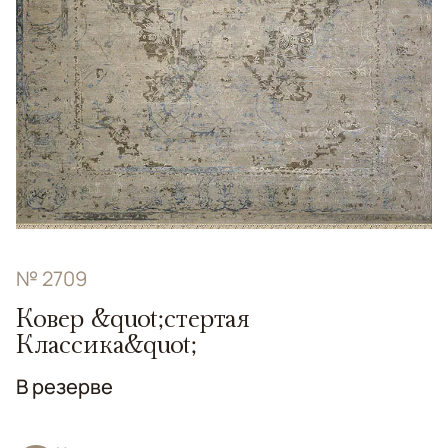
№ 2709
Ковер &quot;стертая
Классика&quot;
В резерве