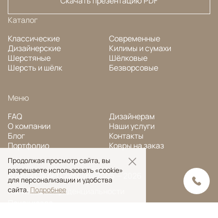
Скачать презентацию PDF
Каталог
Классические
Современные
Дизайнерские
Килимы и сумахи
Шерстяные
Шёлковые
Шерсть и шёлк
Безворсовые
Меню
FAQ
Дизайнерам
О компании
Наши услуги
Блог
Контакты
Портфолио
Ковры на заказ
Продолжая просмотр сайта, вы
разрешаете использовать «cookie»
© Ansy Carpet Company 2005 — 2026
для персонализации и удобства
сайта.
Подробнее
Политика конфиденциальности
Поиск ковра