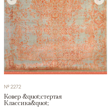
№ 2272
Ковер &quot;стертая
Классика&quot;