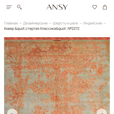
Главная
Дизайнерские
Шерсть и шелк
Индийские
Ковер &quot;стертая Классика&quot; №2272
←
→