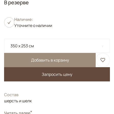
В резерве
Наличие:
Уточните о наличии
350 x 253 см
Добавить в корзину
Запросить цену
Состав
шерсть и шелк
Стиль
Читать далее
Дизайнерские