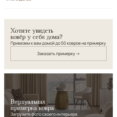
Эксклюзивный дизайн, соткан по нашему заказу в
Варанаси.<br>Весь орнамент выполнен из шелка, а
фоновая часть из шерсти высшей категории. <br>
Хотите увидеть
Высокая плотность
ковёр у себя дома?
Привезем к вам домой до 50 ковров на примерку
Заказать примерку →
Виртуальная
примерка ковра
Загрузите фото своего интерьера