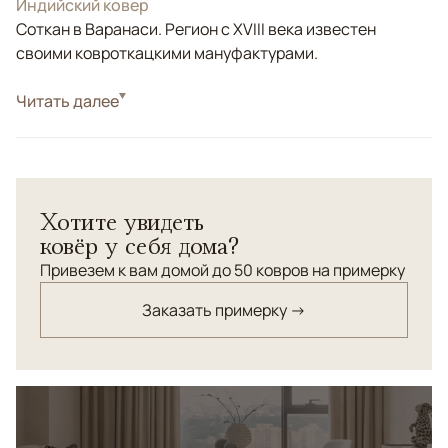
Индийский ковер
Соткан в Варанаси. Регион с XVIII века известен
своими ковроткацкими мануфактурами.
Стиль
Читать далее
Классические
Цвета
Серый, Оливковый
Узоры
Растительный
Соткан по нашему заказу в Варанаси. Весь орнамент
Хотите увидеть
выполнен из шелка, а фоновая часть из шерсти
ковёр у себя дома?
высшей категории.
Привезем к вам домой до 50 ковров на примерку
Заказать примерку →