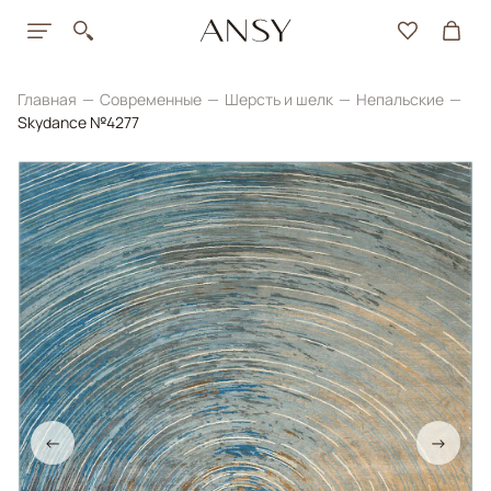
Главная
Современные
Шерсть и шелк
Непальские
Skydance №4277
←
→