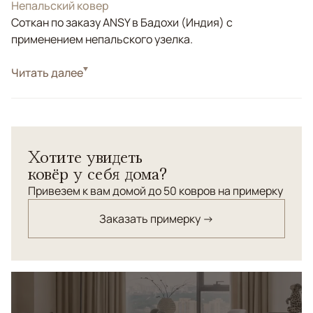
Непальский ковер
Соткан по заказу ANSY в Бадохи (Индия) с
применением непальского узелка.
Стиль
Читать далее
Современные
Цвета
Голубой, Синий
Узоры
Абстрактный
Стильный ковер ручной работы соткан по рисунку
Хотите увидеть
всемирно известного американского дизайнера
ковёр у себя дома?
Эрбиля Таскана - основателя компании Wool & Silk.
Новозеландская шерсть высшей категории и
Привезем к вам домой до 50 ковров на примерку
натуральный шёлк.
Заказать примерку →