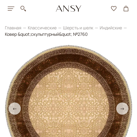
Главная
Классические
Шерсть и шелк
Индийские
Ковер &quot;скульптурный&quot; №2760
←
→