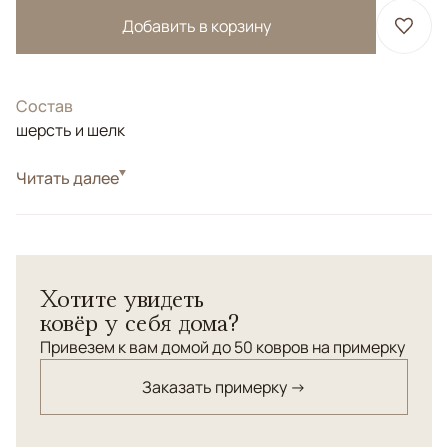
Добавить в корзину
Состав
шерсть и шелк
Стиль
Читать далее
Классические
Ковер ручной работы из шерсти и шелка высшей
категории. Соткан по заказу компании "ANSY" в
Варанаси (Индия). Разноуровневая стрижка
Хотите увидеть
поверхности придает орнаменту ковра
ковёр у себя дома?
пространственный ( 3D) эффект. Высокая плотность
узлов
Привезем к вам домой до 50 ковров на примерку
Заказать примерку →