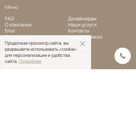
Меню
FAQ
Дизайнерам
О компании
Наши услуги
Блог
Контакты
Портфолио
Ковры на заказ
Продолжая просмотр сайта, вы
разрешаете использовать «cookie»
© Ansy Carpet Company 2005 — 2026
для персонализации и удобства
сайта.
Подробнее
Политика конфиденциальности
Поиск ковра
Поиск