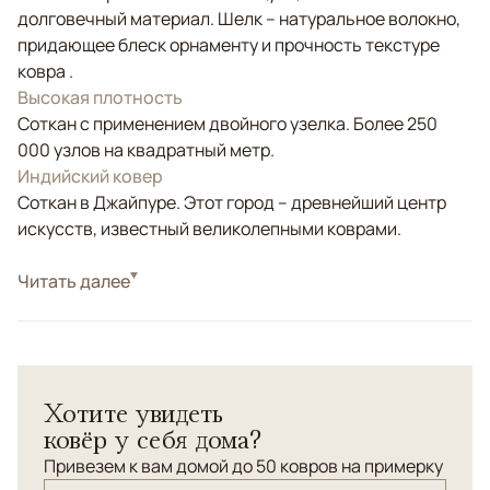
долговечный материал. Шелк – натуральное волокно,
придающее блеск орнаменту и прочность текстуре
ковра .
Высокая плотность
Соткан с применением двойного узелка. Более 250
000 узлов на квадратный метр.
Индийский ковер
Соткан в Джайпуре. Этот город – древнейший центр
искусств, известный великолепными коврами.
Стиль
Читать далее
Классические
Цвета
Бежевый
Узоры
Растительный
Ковер с узором "Дамаск" станет хорошим
Хотите увидеть
дополнением в уютных спальнях и небольших
ковёр у себя дома?
гостиных.
Привезем к вам домой до 50 ковров на примерку