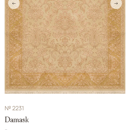
←
→
№ 2231
Damask