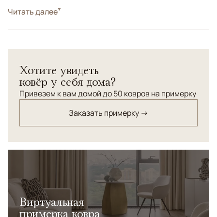
Стиль
Читать далее
Классические
Цвета
Белый/Сливочный
Узоры
Растительный
Индийский круглый ковер пастельных тонов создаст
Хотите увидеть
прекрасный фон интерьере в стиле неоклассика.
ковёр у себя дома?
Привезем к вам домой до 50 ковров на примерку
Заказать примерку →
Виртуальная
примерка ковра