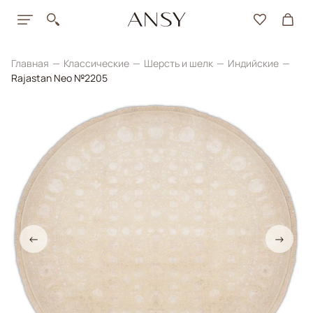
Главная
Классические
Шерсть и шелк
Индийские
Rajastan Neo №2205
←
→